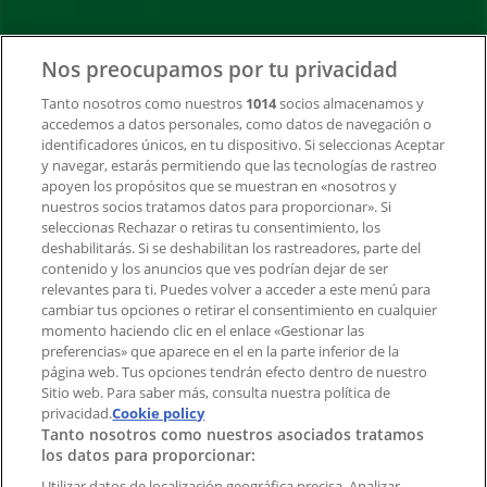
Contacto
Nos preocupamos por tu privacidad
Tanto nosotros como nuestros
1014
socios almacenamos y
accedemos a datos personales, como datos de navegación o
Contacto comercial y de marketing
identificadores únicos, en tu dispositivo. Si seleccionas Aceptar
Tienda mal colocada en el mapa
y navegar, estarás permitiendo que las tecnologías de rastreo
Notificar un folleto
apoyen los propósitos que se muestran en «nosotros y
¿Encontraste un problema en la web o en la
nuestros socios tratamos datos para proporcionar». Si
aplicación?
seleccionas Rechazar o retiras tu consentimiento, los
deshabilitarás. Si se deshabilitan los rastreadores, parte del
contenido y los anuncios que ves podrían dejar de ser
Índices
relevantes para ti. Puedes volver a acceder a este menú para
cambiar tus opciones o retirar el consentimiento en cualquier
momento haciendo clic en el enlace «Gestionar las
preferencias» que aparece en el en la parte inferior de la
Marcas
página web. Tus opciones tendrán efecto dentro de nuestro
Marcas locales
Sitio web. Para saber más, consulta nuestra política de
Negocios
privacidad.
Cookie policy
Tanto nosotros como nuestros asociados tratamos
Negocios cercanos
los datos para proporcionar:
Productos
Productos locales
Utilizar datos de localización geográfica precisa. Analizar