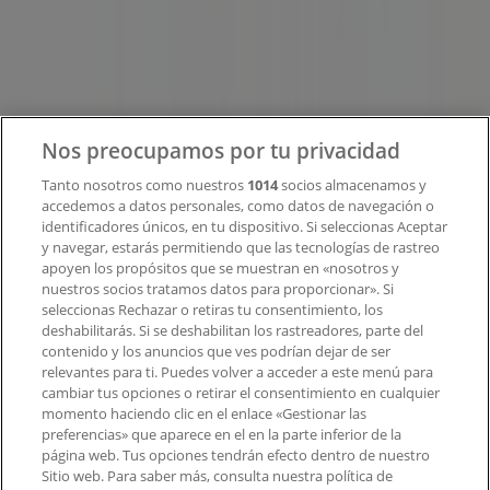
¿Qué hacemos?
Soluciones para empresas
Noticias y prensa
Trabaja con nosotros
Contacto
Nos preocupamos por tu privacidad
Tanto nosotros como nuestros
1014
socios almacenamos y
accedemos a datos personales, como datos de navegación o
Contacto comercial y de marketing
identificadores únicos, en tu dispositivo. Si seleccionas Aceptar
Tienda mal colocada en el mapa
y navegar, estarás permitiendo que las tecnologías de rastreo
Notificar un folleto
apoyen los propósitos que se muestran en «nosotros y
¿Encontraste un problema en la web o en la
nuestros socios tratamos datos para proporcionar». Si
aplicación?
seleccionas Rechazar o retiras tu consentimiento, los
deshabilitarás. Si se deshabilitan los rastreadores, parte del
contenido y los anuncios que ves podrían dejar de ser
Índices
relevantes para ti. Puedes volver a acceder a este menú para
cambiar tus opciones o retirar el consentimiento en cualquier
momento haciendo clic en el enlace «Gestionar las
preferencias» que aparece en el en la parte inferior de la
Marcas
página web. Tus opciones tendrán efecto dentro de nuestro
Marcas locales
Sitio web. Para saber más, consulta nuestra política de