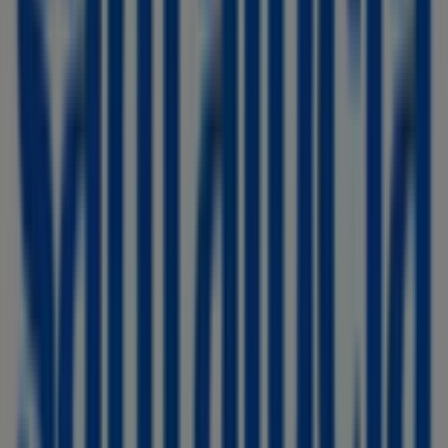
Cadena88
C/. Ferrocarrils Catalans, 15, Olesa de Montserrat
173 m
Condis
C/ Francesc Macià, 121 - Olesa De Montserrat,
Barcelona
179 m
Cerrado