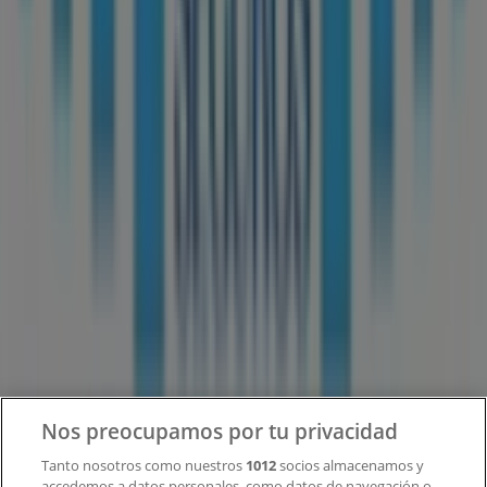
Tiendeo forma parte de Shopfully, la empresa
tecnológica que está reinventando las compras locales
en todo el mundo.
Tiendeo
¿Qué hacemos?
Soluciones para empresas
Noticias y prensa
Trabaja con nosotros
Contacto
Nos preocupamos por tu privacidad
Tanto nosotros como nuestros
1012
socios almacenamos y
accedemos a datos personales, como datos de navegación o