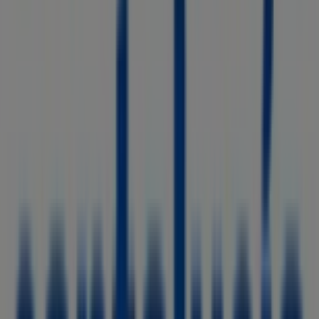
Santalucía
¡Aprovecha La Oportunidad!
Caduca el 6/9
Tiendas más cercanas
BBVA
LLUIS PUIGJANER, 51, Olesa de Montserrat
43 m