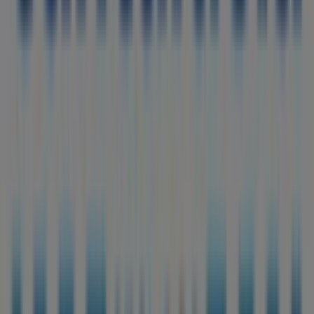
descubrir las promociones más recientes y aprovechar
grandes descuentos en productos de
Bancos y Seguros
para tus compras en
Olesa de Montserrat
.
No pierdas la oportunidad de visitar la tienda de
Santalucía
en
Av. Francesc Macia, 79 85
para disfrutar
de una experiencia de compra completa. Te invitamos a
explorar las promociones que tenemos para ti este
agosto
y mantenerte informado de las mejores ofertas
de
Santalucía
en
Olesa de Montserrat
. ¡Visítanos y
empieza a ahorrar hoy mismo!
Más información de Santalucía
Ver otras tiendas de
Santalucía en Olesa de Montserrat
Publicidad