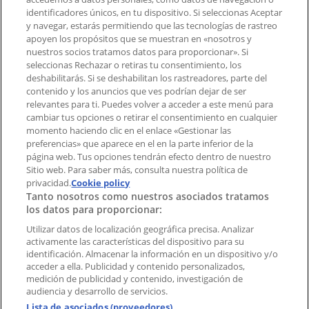
Contacto comercial y de marketing
identificadores únicos, en tu dispositivo. Si seleccionas Aceptar
Tienda mal colocada en el mapa
y navegar, estarás permitiendo que las tecnologías de rastreo
Notificar un folleto
apoyen los propósitos que se muestran en «nosotros y
¿Encontraste un problema en la web o en la
nuestros socios tratamos datos para proporcionar». Si
aplicación?
seleccionas Rechazar o retiras tu consentimiento, los
deshabilitarás. Si se deshabilitan los rastreadores, parte del
contenido y los anuncios que ves podrían dejar de ser
Índices
relevantes para ti. Puedes volver a acceder a este menú para
cambiar tus opciones o retirar el consentimiento en cualquier
momento haciendo clic en el enlace «Gestionar las
preferencias» que aparece en el en la parte inferior de la
Marcas
página web. Tus opciones tendrán efecto dentro de nuestro
Marcas locales
Sitio web. Para saber más, consulta nuestra política de
Negocios
privacidad.
Cookie policy
Tanto nosotros como nuestros asociados tratamos
Negocios cercanos
los datos para proporcionar:
Productos
Productos locales
Utilizar datos de localización geográfica precisa. Analizar
activamente las características del dispositivo para su
Ciudades
identificación. Almacenar la información en un dispositivo y/o
acceder a ella. Publicidad y contenido personalizados,
Descargar la APP Tiendeo
medición de publicidad y contenido, investigación de
audiencia y desarrollo de servicios.
Lista de asociados (proveedores)