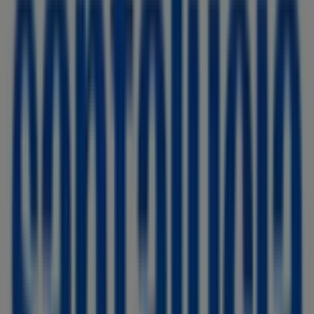
Estancos
Calle Ferrocarrils Catalans 14, Olesa de Montserrat
111 m
Cerrado
Grup Gamma
Pol. Ind. Can Vinyals, Carretera C-55. C/ Frare Pau,
18-22, Olesa de Montserrat
117 m