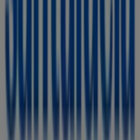
Otros negocios de Bancos y Seguros
en Olesa de Montserrat
Santalucía
Bienvenido a la tienda de
Santalucía
en Tiendeo, donde
podrás descubrir las mejores
ofertas
,
promociones
y
catálogos
de esta destacada marca del sector de
Bancos y Seguros
. Nuestra tienda física está ubicada en
Av. Francesc Macia, 79 85
,
Olesa de Montserrat
, y en
ella encontrarás una amplia gama de productos de
calidad que te permitirán ahorrar durante todo el
agosto de 2026
.
En Tiendeo te ofrecemos toda la información actualizada
sobre
Santalucía
, como los horarios de apertura, las
ofertas exclusivas y la ubicación exacta de la tienda en
Av. Francesc Macia, 79 85
. Además, tendrás acceso a los
últimos catálogos de
Santalucía
, donde podrás