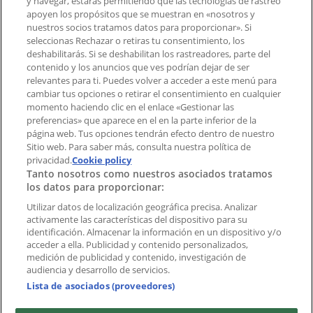
y navegar, estarás permitiendo que las tecnologías de rastreo
Notificar un folleto
apoyen los propósitos que se muestran en «nosotros y
¿Encontraste un problema en la web o en la
nuestros socios tratamos datos para proporcionar». Si
aplicación?
seleccionas Rechazar o retiras tu consentimiento, los
deshabilitarás. Si se deshabilitan los rastreadores, parte del
contenido y los anuncios que ves podrían dejar de ser
Índices
relevantes para ti. Puedes volver a acceder a este menú para
cambiar tus opciones o retirar el consentimiento en cualquier
momento haciendo clic en el enlace «Gestionar las
preferencias» que aparece en el en la parte inferior de la
Marcas
página web. Tus opciones tendrán efecto dentro de nuestro
Marcas locales
Sitio web. Para saber más, consulta nuestra política de
Negocios
privacidad.
Cookie policy
Tanto nosotros como nuestros asociados tratamos
Negocios cercanos
los datos para proporcionar:
Productos
Productos locales
Utilizar datos de localización geográfica precisa. Analizar
activamente las características del dispositivo para su
Ciudades
identificación. Almacenar la información en un dispositivo y/o
acceder a ella. Publicidad y contenido personalizados,
Descargar la APP Tiendeo
medición de publicidad y contenido, investigación de
audiencia y desarrollo de servicios.
Lista de asociados (proveedores)