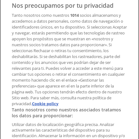
Contacto
Nos preocupamos por tu privacidad
Tanto nosotros como nuestros
1014
socios almacenamos y
accedemos a datos personales, como datos de navegación o
Contacto comercial y de marketing
identificadores únicos, en tu dispositivo. Si seleccionas Aceptar
Tienda mal colocada en el mapa
y navegar, estarás permitiendo que las tecnologías de rastreo
Notificar un folleto
apoyen los propósitos que se muestran en «nosotros y
¿Encontraste un problema en la web o en la
nuestros socios tratamos datos para proporcionar». Si
aplicación?
seleccionas Rechazar o retiras tu consentimiento, los
deshabilitarás. Si se deshabilitan los rastreadores, parte del
contenido y los anuncios que ves podrían dejar de ser
Índices
relevantes para ti. Puedes volver a acceder a este menú para
cambiar tus opciones o retirar el consentimiento en cualquier
momento haciendo clic en el enlace «Gestionar las
preferencias» que aparece en el en la parte inferior de la
Marcas
página web. Tus opciones tendrán efecto dentro de nuestro
Marcas locales
Sitio web. Para saber más, consulta nuestra política de
Negocios
privacidad.
Cookie policy
Tanto nosotros como nuestros asociados tratamos
Negocios cercanos
los datos para proporcionar:
Productos
Productos locales
Utilizar datos de localización geográfica precisa. Analizar
activamente las características del dispositivo para su
Ciudades
identificación. Almacenar la información en un dispositivo y/o