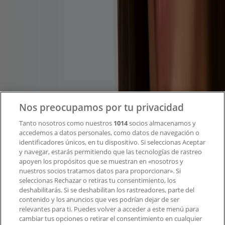
Tiendeo
¿Qué hacemos?
Soluciones para empresas
Noticias y prensa
Trabaja con nosotros
Contacto
Nos preocupamos por tu privacidad
Tanto nosotros como nuestros
1014
socios almacenamos y
accedemos a datos personales, como datos de navegación o
Contacto comercial y de marketing
identificadores únicos, en tu dispositivo. Si seleccionas Aceptar
Tienda mal colocada en el mapa
y navegar, estarás permitiendo que las tecnologías de rastreo
Notificar un folleto
apoyen los propósitos que se muestran en «nosotros y
¿Encontraste un problema en la web o en la
nuestros socios tratamos datos para proporcionar». Si
aplicación?
seleccionas Rechazar o retiras tu consentimiento, los
deshabilitarás. Si se deshabilitan los rastreadores, parte del
contenido y los anuncios que ves podrían dejar de ser
Índices
relevantes para ti. Puedes volver a acceder a este menú para
cambiar tus opciones o retirar el consentimiento en cualquier