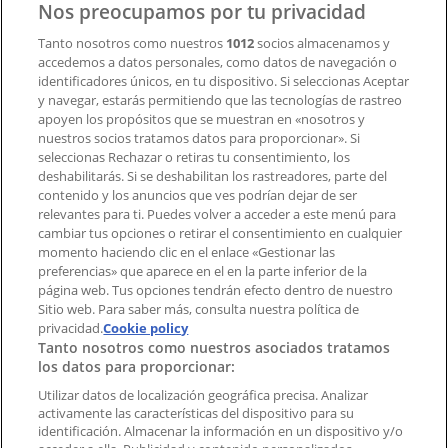
Nos preocupamos por tu privacidad
Tanto nosotros como nuestros
1012
socios almacenamos y
accedemos a datos personales, como datos de navegación o
Contacto comercial y de marketing
identificadores únicos, en tu dispositivo. Si seleccionas Aceptar
Tienda mal colocada en el mapa
y navegar, estarás permitiendo que las tecnologías de rastreo
Notificar un folleto
apoyen los propósitos que se muestran en «nosotros y
¿Encontraste un problema en la web o en la
nuestros socios tratamos datos para proporcionar». Si
aplicación?
seleccionas Rechazar o retiras tu consentimiento, los
deshabilitarás. Si se deshabilitan los rastreadores, parte del
contenido y los anuncios que ves podrían dejar de ser
Índices
relevantes para ti. Puedes volver a acceder a este menú para
cambiar tus opciones o retirar el consentimiento en cualquier
momento haciendo clic en el enlace «Gestionar las
preferencias» que aparece en el en la parte inferior de la
Marcas
página web. Tus opciones tendrán efecto dentro de nuestro
Marcas locales
Sitio web. Para saber más, consulta nuestra política de
Negocios
privacidad.
Cookie policy
Tanto nosotros como nuestros asociados tratamos
Negocios cercanos
los datos para proporcionar:
Productos
Productos locales
Utilizar datos de localización geográfica precisa. Analizar
activamente las características del dispositivo para su
Ciudades
identificación. Almacenar la información en un dispositivo y/o