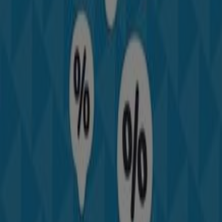
actualizado con los mejores precios durante
agosto de
2026
. En Tiendeo, siempre encontrarás las mejores
tiendas y opciones de compra en
Ourense
. ¡Empieza a
explorar las tiendas y promociones que tenemos para ti
ahora mismo!
Publicidad