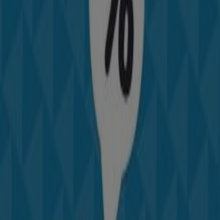
las mejores
ofertas
,
catálogos
y
promociones
, sino
también descubrir las tiendas más populares en
Ourense
. Durante el mes de
agosto de 2026
, en nuestra
plataforma podrás conocer las últimas novedades de
Party Fiesta
, una de las marcas más reconocidas, así
como la ubicación y detalles de las tiendas más cercanas
en
Ourense
.
En Tiendeo, no solo tendrás acceso a
promociones
y
descuentos, sino también a información sobre las
tiendas físicas de tu ciudad. Explora los catálogos de
Party Fiesta
, encuentra las tiendas en
Ourense
y
descubre los productos con grandes descuentos para
ahorrar en tus compras este
agosto
. Además, te
mantenemos al tanto de las ubicaciones exactas,
horarios de atención y todos los detalles necesarios para
que puedas disfrutar de una experiencia de compra
completa en
Ourense
.
No pierdas la oportunidad de aprovechar las
ofertas
de
Party Fiesta
en las tiendas de
Ourense
y mantente