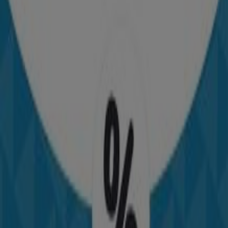
Party Fiesta
Ofertas Party Fiesta
Ciudades con tiendas de Party
Fiesta
Party Fiesta en Pontevedra
Party Fiesta en Vigo
Party Fiesta en Vilagarcía de Arousa
Party Fiesta en
Santiago de Compostela
Ver más ciudades
Otros negocios de Juguetes y Bebés
en Ourense
Party Fiesta
¡Bienvenido a Tiendeo! Aquí puedes encontrar no solo