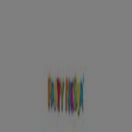
Horarios, teléfonos y direcciones
Tiendeo en Ourense
»
Ofertas de Juguetes y Bebés en Ourense
»
Party Fiesta en Ourense
»
Tiendas de Party Fiesta en Ourense
Party Fiesta
Rua Samuel Eijan, 5, Ourense
403 m
Abierto