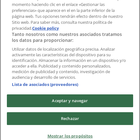
momento haciendo clic en el enlace «Gestionar las
preferencias» que aparece en el en la parte inferior de la
Marcas
página web. Tus opciones tendrán efecto dentro de nuestro
Marcas locales
Sitio web. Para saber más, consulta nuestra política de
Negocios
privacidad.
Cookie policy
Tanto nosotros como nuestros asociados tratamos
Negocios cercanos
los datos para proporcionar:
Productos
Productos locales
Utilizar datos de localización geográfica precisa. Analizar
activamente las características del dispositivo para su
Ciudades
identificación. Almacenar la información en un dispositivo y/o
acceder a ella. Publicidad y contenido personalizados,
Descargar la APP Tiendeo
medición de publicidad y contenido, investigación de
audiencia y desarrollo de servicios.
Lista de asociados (proveedores)
Aceptar y navegar
Copyright © Tiendeo ® 2026 · Shopfully Marketing S.L.U. –
Rechazar
Palau de Mar – 08039 Barcelona, Spain
Términos y condiciones
Política de privacidad
Mostrar los propósitos