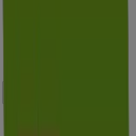
Bassa, 1, Parets del Vallés -
Horarios, ofertas y teléfono
Tiendeo en Parets del Vallés
»
Ofertas de Hogar y Muebles en Parets del Vallés
»
OKSofas en Parets del Vallés
»
OKSofas | Carrer de la Bassa, 1
Cerrado
Domingo
Cerrado
Lunes