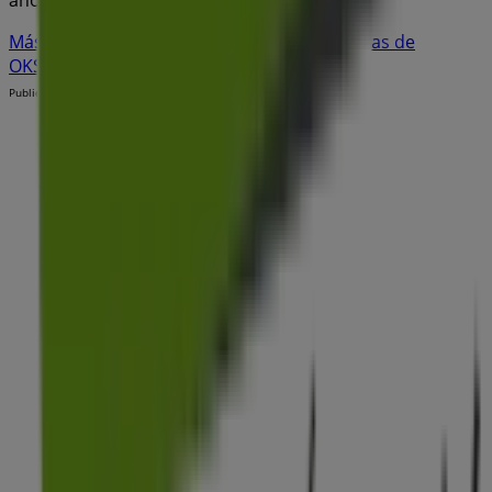
Más información de OKSofas
Ver otras tiendas de
OKSofas en Parets del Vallés
Publicidad