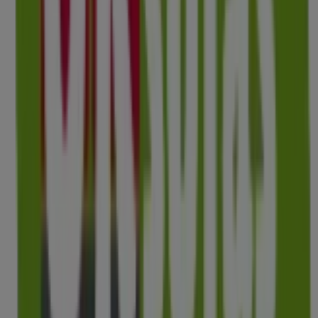
OKSofas
Carrer de la Bassa, 1, Parets del Vallés
1.3 km
Cerrado
OKSofas
Carrer de Boccaccio, 71, Sabadell
12.2 km
Cerrado