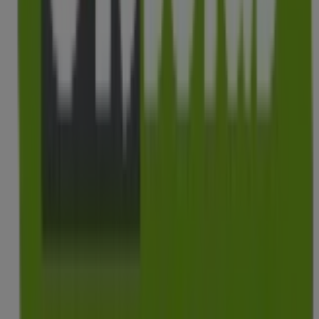
OKSofas
Carrer de Bélgica, 51, Badalona
12.8 km
Cerrado
OKSofas
Carrer del Mig, 112, Cabrera de Mar
15.3 km
Cerrado