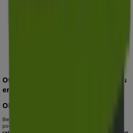
OKSofas
Carrer de França 1, Local 2, Terrassa
16.5 km
Cerrado
Otros negocios de Hogar y Muebles
en Parets del Vallés
OKSofas
Bienvenido a la tienda de
OKSofas
en Tiendeo, donde
podrás descubrir las mejores
ofertas
,
promociones
y
catálogos
de esta destacada marca del sector de
Hogar