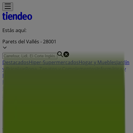
Estás aquí:
Parets del Vallés - 28001
Destacados
Hiper-Supermercados
Hogar y Muebles
Jardín
y Bricolaje
Ropa, Zapatos y Complementos
Informática y
Electrónica
Juguetes y Bebés
Coches, Motos y
Recambios
Perfumerías y
Belleza
Viajes
Restauración
Deporte
Salud y
Ópticas
Ocio
Libros y Papelerías
Bancos y Seguros
Bodas
Publicidad
Tienda OKSofas | Carrer de la