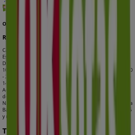
OKSofas
ReBaiXes
Caduca el 31/8
Esta tienda de OKSofas tiene los siguientes horarios:
Domingo , Lunes 10:00 - 14:00 / 17:00 - 20:30, Martes
10:00 - 14:00 / 17:00 - 20:30, Miércoles 10:00 - 14:00 / 17:00
- 20:30, Jueves 10:00 - 14:00 / 17:00 - 20:30, Viernes 10:00 -
14:00 / 17:00 - 20:30, Sábado 10:00 - 21:00
Actualmente hay 1 catálogos disponibles en esta tienda
de OKSofas.
Navega por el último catálogo de OKSofas en Carrer de la
Bassa, 1 ReBaiXes que es válido del 1/7/2026 al 31/8/2026
y no pares de ahorrar.
Tiendas más cercanas