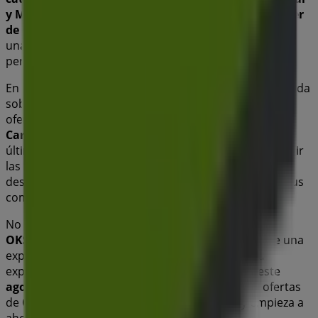
y Muebles
. Nuestra tienda física está ubicada en
Carrer
de la Bassa, 1
,
Parets del Vallés
, y en ella encontrarás
una amplia gama de productos de calidad que te
permitirán ahorrar durante todo el
agosto de 2026
.
En Tiendeo te ofrecemos toda la información actualizada
sobre
OKSofas
, como los horarios de apertura, las
ofertas exclusivas y la ubicación exacta de la tienda en
Carrer de la Bassa, 1
. Además, tendrás acceso a los
últimos catálogos de
OKSofas
, donde podrás descubrir
las promociones más recientes y aprovechar grandes
descuentos en productos de
Hogar y Muebles
para tus
compras en
Parets del Vallés
.
No pierdas la oportunidad de visitar la tienda de
OKSofas
en
Carrer de la Bassa, 1
para disfrutar de una
experiencia de compra completa. Te invitamos a
explorar las promociones que tenemos para ti este
agosto
y mantenerte informado de las mejores ofertas
de
OKSofas
en
Parets del Vallés
. ¡Visítanos y empieza a
ahorrar hoy mismo!