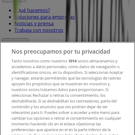
¿Qué hacemos?
Soluciones para empresas
Noticias y prensa
Trabaja con nosotros
Contacto
Nos preocupamos por tu privacidad
Tanto nosotros como nuestros
1014
socios almacenamos y
accedemos a datos personales, como datos de navegación o
Contacto comercial y de marketing
identificadores únicos, en tu dispositivo. Si seleccionas Aceptar
Tienda mal colocada en el mapa
y navegar, estarás permitiendo que las tecnologías de rastreo
Notificar un folleto
apoyen los propósitos que se muestran en «nosotros y
¿Encontraste un problema en la web o en la
nuestros socios tratamos datos para proporcionar». Si
aplicación?
seleccionas Rechazar o retiras tu consentimiento, los
deshabilitarás. Si se deshabilitan los rastreadores, parte del
contenido y los anuncios que ves podrían dejar de ser
Índices
relevantes para ti. Puedes volver a acceder a este menú para
cambiar tus opciones o retirar el consentimiento en cualquier
momento haciendo clic en el enlace «Gestionar las
preferencias» que aparece en el en la parte inferior de la
Marcas