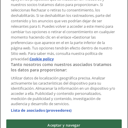
Tienda mal colocada en el mapa
nuestros socios tratamos datos para proporcionar». Si
Notificar un folleto
seleccionas Rechazar o retiras tu consentimiento, los
deshabilitarás. Si se deshabilitan los rastreadores, parte del
¿Encontraste un problema en la web o en la
contenido y los anuncios que ves podrían dejar de ser
aplicación?
relevantes para ti. Puedes volver a acceder a este menú para
cambiar tus opciones o retirar el consentimiento en cualquier
momento haciendo clic en el enlace «Gestionar las
Índices
preferencias» que aparece en el en la parte inferior de la
página web. Tus opciones tendrán efecto dentro de nuestro
Sitio web. Para saber más, consulta nuestra política de
Marcas
privacidad.
Cookie policy
Tanto nosotros como nuestros asociados tratamos
Negocios
los datos para proporcionar:
Negocios cercanos
Productos
Utilizar datos de localización geográfica precisa. Analizar
activamente las características del dispositivo para su
Ciudades
identificación. Almacenar la información en un dispositivo y/o
acceder a ella. Publicidad y contenido personalizados,
Descargar la APP Tiendeo
medición de publicidad y contenido, investigación de
audiencia y desarrollo de servicios.
Lista de asociados (proveedores)
Aceptar y navegar