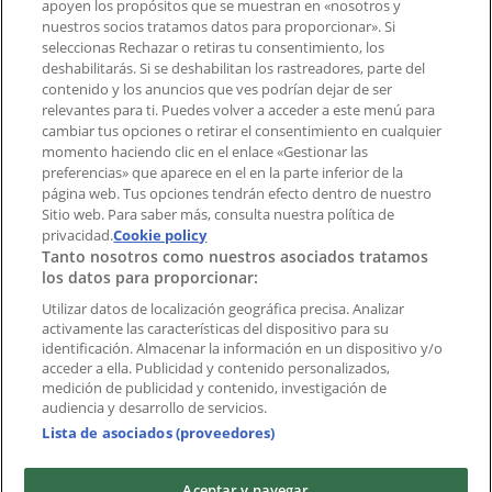
apoyen los propósitos que se muestran en «nosotros y
¿Encontraste un problema en la web o en la
nuestros socios tratamos datos para proporcionar». Si
aplicación?
seleccionas Rechazar o retiras tu consentimiento, los
deshabilitarás. Si se deshabilitan los rastreadores, parte del
contenido y los anuncios que ves podrían dejar de ser
Índices
relevantes para ti. Puedes volver a acceder a este menú para
cambiar tus opciones o retirar el consentimiento en cualquier
momento haciendo clic en el enlace «Gestionar las
preferencias» que aparece en el en la parte inferior de la
Marcas
página web. Tus opciones tendrán efecto dentro de nuestro
Marcas locales
Sitio web. Para saber más, consulta nuestra política de
Negocios
privacidad.
Cookie policy
Tanto nosotros como nuestros asociados tratamos
Negocios cercanos
los datos para proporcionar:
Productos
Productos locales
Utilizar datos de localización geográfica precisa. Analizar
activamente las características del dispositivo para su
Ciudades
identificación. Almacenar la información en un dispositivo y/o
acceder a ella. Publicidad y contenido personalizados,
Descargar la APP Tiendeo
medición de publicidad y contenido, investigación de
audiencia y desarrollo de servicios.
Lista de asociados (proveedores)
Aceptar y navegar