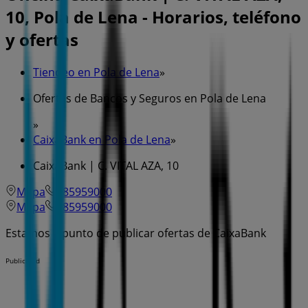
10, Pola de Lena - Horarios, teléfono
y ofertas
Tiendeo en Pola de Lena
»
Ofertas de Bancos y Seguros en Pola de Lena
»
CaixaBank en Pola de Lena
»
CaixaBank | C. VITAL AZA, 10
Mapa
985959000
Mapa
985959000
Estamos a punto de publicar ofertas de CaixaBank
Publicidad