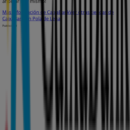
ahorrar hoy mismo!
Más información de CaixaBank
Ver otras tiendas de
CaixaBank en Pola de Lena
Publicidad