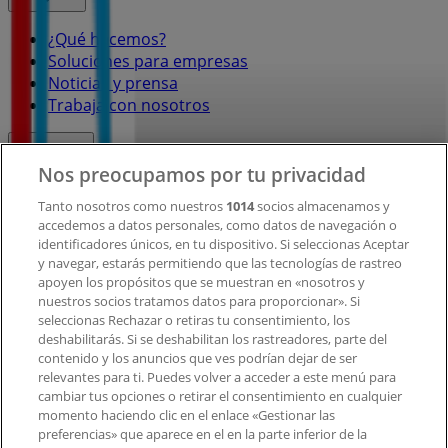
¿Qué hacemos?
Soluciones para empresas
Noticias y prensa
Trabaja con nosotros
Contacto
Nos preocupamos por tu privacidad
Tanto nosotros como nuestros
1014
socios almacenamos y
accedemos a datos personales, como datos de navegación o
Contacto comercial y de marketing
identificadores únicos, en tu dispositivo. Si seleccionas Aceptar
Tienda mal colocada en el mapa
y navegar, estarás permitiendo que las tecnologías de rastreo
Notificar un folleto
apoyen los propósitos que se muestran en «nosotros y
¿Encontraste un problema en la web o en la
nuestros socios tratamos datos para proporcionar». Si
aplicación?
seleccionas Rechazar o retiras tu consentimiento, los
deshabilitarás. Si se deshabilitan los rastreadores, parte del
contenido y los anuncios que ves podrían dejar de ser
Índices
relevantes para ti. Puedes volver a acceder a este menú para
cambiar tus opciones o retirar el consentimiento en cualquier
momento haciendo clic en el enlace «Gestionar las
preferencias» que aparece en el en la parte inferior de la