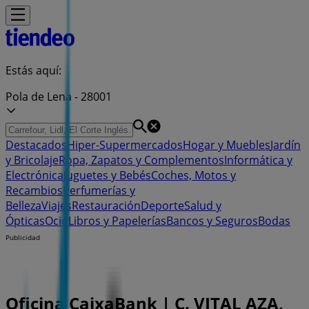
Estás aquí:
Pola de Lena - 28001
Destacados
Hiper-Supermercados
Hogar y Muebles
Jardín
y Bricolaje
Ropa, Zapatos y Complementos
Informática y
Electrónica
Juguetes y Bebés
Coches, Motos y
Recambios
Perfumerías y
Belleza
Viajes
Restauración
Deporte
Salud y
Ópticas
Ocio
Libros y Papelerías
Bancos y Seguros
Bodas
Publicidad
Oficina CaixaBank | C. VITAL AZA,