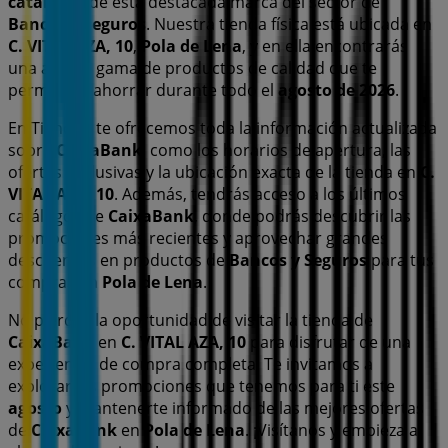
catálogos
de esta destacada marca del sector de
Bancos y Seguros
. Nuestra tienda física está ubicada en
C. VITAL AZA, 10
,
Pola de Lena
, y en ella encontrarás
una amplia gama de productos de calidad que te
permitirán ahorrar durante todo el
agosto de 2026
.
En Tiendeo te ofrecemos toda la información actualizada
sobre
CaixaBank
, como los horarios de apertura, las
ofertas exclusivas y la ubicación exacta de la tienda en
C.
VITAL AZA, 10
. Además, tendrás acceso a los últimos
catálogos de
CaixaBank
, donde podrás descubrir las
promociones más recientes y aprovechar grandes
descuentos en productos de
Bancos y Seguros
para tus
compras en
Pola de Lena
.
No pierdas la oportunidad de visitar la tienda de
CaixaBank
en
C. VITAL AZA, 10
para disfrutar de una
experiencia de compra completa. Te invitamos a
explorar las promociones que tenemos para ti este
agosto
y mantenerte informado de las mejores ofertas
de
CaixaBank
en
Pola de Lena
. ¡Visítanos y empieza a