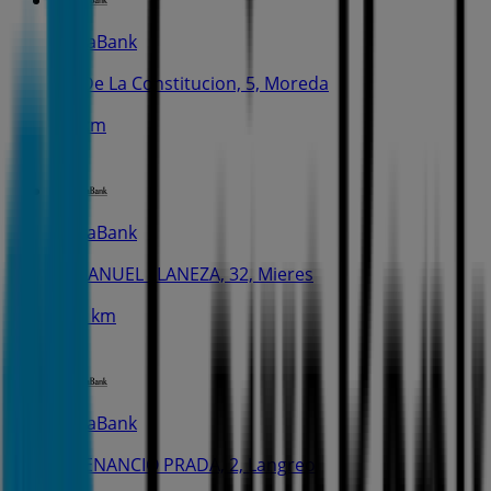
CaixaBank
Av. De La Constitucion, 5, Moreda
7.5 km
CaixaBank
C. MANUEL LLANEZA, 32, Mieres
11.0 km
CaixaBank
C. VENANCIO PRADA, 2, Langreo