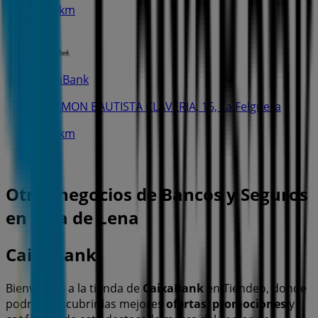
19.2 km
CaixaBank
C. RAMON BAUTISTA CLAVERIA, 16, La Felguera
19.9 km
Otros negocios de Bancos y Seguros
en Pola de Lena
CaixaBank
Bienvenido a la tienda de
CaixaBank
en Tiendeo, donde
podrás descubrir las mejores
ofertas
,
promociones
y