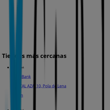
Tiendas más cercanas
CaixaBank
C. VITAL AZA, 10, Pola de Lena
282 m