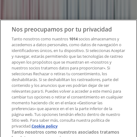
¿Qué hacemos?
Soluciones para empresas
Noticias y prensa
Trabaja con nosotros
Nos preocupamos por tu privacidad
Contacto
Tanto nosotros como nuestros
1014
socios almacenamos y
accedemos a datos personales, como datos de navegación o
identificadores únicos, en tu dispositivo. Si seleccionas Aceptar
y navegar, estarás permitiendo que las tecnologías de rastreo
Contacto comercial y de marketing
apoyen los propósitos que se muestran en «nosotros y
Tienda mal colocada en el mapa
nuestros socios tratamos datos para proporcionar». Si
Notificar un folleto
seleccionas Rechazar o retiras tu consentimiento, los
deshabilitarás. Si se deshabilitan los rastreadores, parte del
¿Encontraste un problema en la web o en la
contenido y los anuncios que ves podrían dejar de ser
aplicación?
relevantes para ti. Puedes volver a acceder a este menú para
cambiar tus opciones o retirar el consentimiento en cualquier
momento haciendo clic en el enlace «Gestionar las
Índices
preferencias» que aparece en el en la parte inferior de la
página web. Tus opciones tendrán efecto dentro de nuestro
Sitio web. Para saber más, consulta nuestra política de
Marcas
privacidad.
Cookie policy
Tanto nosotros como nuestros asociados tratamos
Negocios