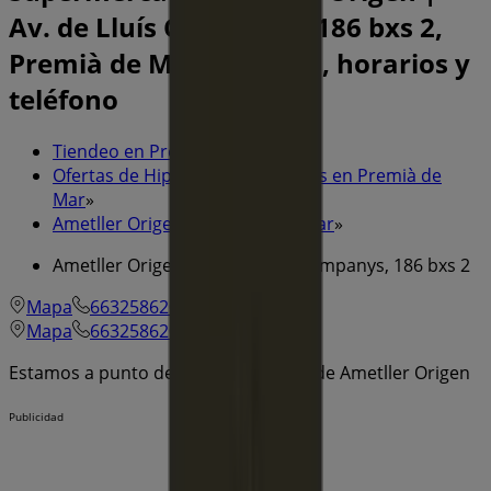
Av. de Lluís Companys, 186 bxs 2,
Premià de Mar - Ofertas, horarios y
teléfono
Tiendeo en Premià de Mar
»
Ofertas de Hiper-Supermercados en Premià de
Mar
»
Ametller Origen en Premià de Mar
»
Ametller Origen | Av. de Lluís Companys, 186 bxs 2
Mapa
663258620
Mapa
663258620
Estamos a punto de publicar ofertas de Ametller Origen
Publicidad