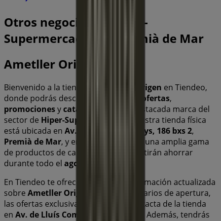
Otros negocios de Hiper-
Supermercados en Premià de Mar
Ametller Origen
Bienvenido a la tienda de
Ametller Origen
en Tiendeo,
donde podrás descubrir las mejores
ofertas
,
promociones
y
catálogos
de esta destacada marca del
sector de
Hiper-Supermercados
. Nuestra tienda física
está ubicada en
Av. de Lluís Companys, 186 bxs 2
,
Premià de Mar
, y en ella encontrarás una amplia gama
de productos de calidad que te permitirán ahorrar
durante todo el
agosto de 2026
.
En Tiendeo te ofrecemos toda la información actualizada
sobre
Ametller Origen
, como los horarios de apertura,
las ofertas exclusivas y la ubicación exacta de la tienda
en
Av. de Lluís Companys, 186 bxs 2
. Además, tendrás