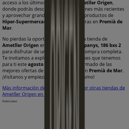
acceso a los últimos catálogos de
Ametller Origen
,
donde podrás descubrir las promociones más recientes
y aprovechar grandes descuentos en productos de
Hiper-Supermercados
para tus compras en
Premià de
Mar
.
No pierdas la oportunidad de visitar la tienda de
Ametller Origen
en
Av. de Lluís Companys, 186 bxs 2
para disfrutar de una experiencia de compra completa.
Te invitamos a explorar las promociones que tenemos
para ti este
agosto
y mantenerte informado de las
mejores ofertas de
Ametller Origen
en
Premià de Mar
.
¡Visítanos y empieza a ahorrar hoy mismo!
Más información de Ametller Origen
Ver otras tiendas de
Ametller Origen en Premià de Mar
Publicidad