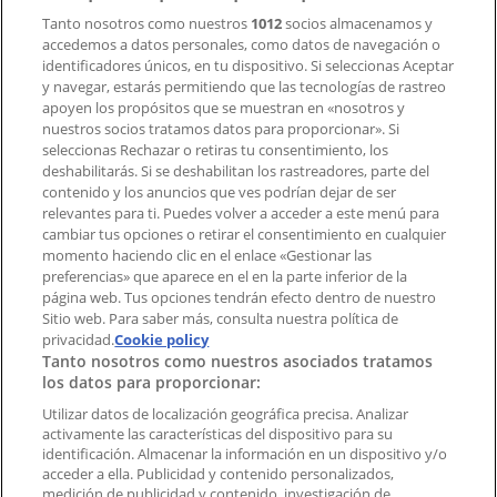
Tanto nosotros como nuestros
1012
socios almacenamos y
accedemos a datos personales, como datos de navegación o
Contacto comercial y de marketing
identificadores únicos, en tu dispositivo. Si seleccionas Aceptar
Tienda mal colocada en el mapa
y navegar, estarás permitiendo que las tecnologías de rastreo
Notificar un folleto
apoyen los propósitos que se muestran en «nosotros y
¿Encontraste un problema en la web o en la
nuestros socios tratamos datos para proporcionar». Si
aplicación?
seleccionas Rechazar o retiras tu consentimiento, los
deshabilitarás. Si se deshabilitan los rastreadores, parte del
contenido y los anuncios que ves podrían dejar de ser
Índices
relevantes para ti. Puedes volver a acceder a este menú para
cambiar tus opciones o retirar el consentimiento en cualquier
momento haciendo clic en el enlace «Gestionar las
preferencias» que aparece en el en la parte inferior de la
Marcas
página web. Tus opciones tendrán efecto dentro de nuestro
Marcas locales
Sitio web. Para saber más, consulta nuestra política de
Negocios
privacidad.
Cookie policy
Tanto nosotros como nuestros asociados tratamos
Negocios cercanos
los datos para proporcionar:
Productos
Productos locales
Utilizar datos de localización geográfica precisa. Analizar
activamente las características del dispositivo para su
Ciudades
identificación. Almacenar la información en un dispositivo y/o
acceder a ella. Publicidad y contenido personalizados,
Descargar la APP Tiendeo
medición de publicidad y contenido, investigación de