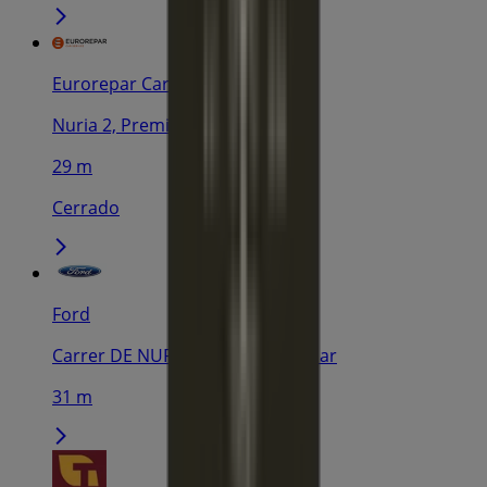
Eurorepar Car Service
Nuria 2, Premià de Mar
29 m
Cerrado
Ford
Carrer DE NURIA, 2, Premià de Mar
31 m