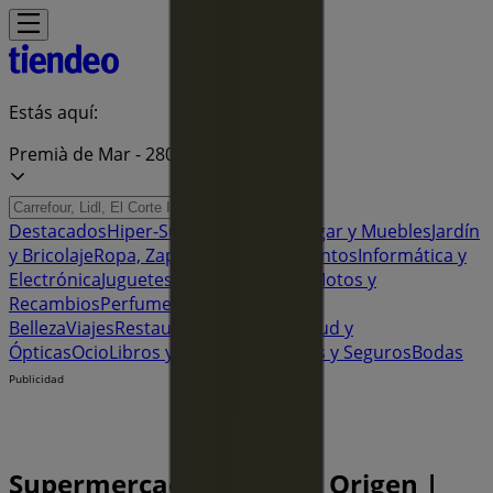
Estás aquí:
Premià de Mar - 28001
Destacados
Hiper-Supermercados
Hogar y Muebles
Jardín
y Bricolaje
Ropa, Zapatos y Complementos
Informática y
Electrónica
Juguetes y Bebés
Coches, Motos y
Recambios
Perfumerías y
Belleza
Viajes
Restauración
Deporte
Salud y
Ópticas
Ocio
Libros y Papelerías
Bancos y Seguros
Bodas
Publicidad
Supermercado Ametller Origen |