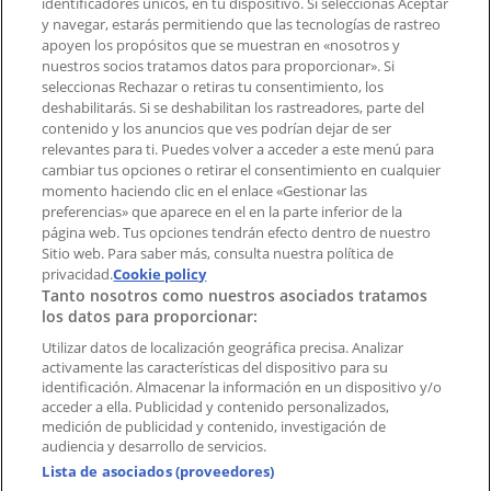
identificadores únicos, en tu dispositivo. Si seleccionas Aceptar
Tienda mal colocada en el mapa
y navegar, estarás permitiendo que las tecnologías de rastreo
Notificar un folleto
apoyen los propósitos que se muestran en «nosotros y
¿Encontraste un problema en la web o en la
nuestros socios tratamos datos para proporcionar». Si
aplicación?
seleccionas Rechazar o retiras tu consentimiento, los
deshabilitarás. Si se deshabilitan los rastreadores, parte del
contenido y los anuncios que ves podrían dejar de ser
Índices
relevantes para ti. Puedes volver a acceder a este menú para
cambiar tus opciones o retirar el consentimiento en cualquier
momento haciendo clic en el enlace «Gestionar las
preferencias» que aparece en el en la parte inferior de la
Marcas
página web. Tus opciones tendrán efecto dentro de nuestro
Marcas locales
Sitio web. Para saber más, consulta nuestra política de
Negocios
privacidad.
Cookie policy
Tanto nosotros como nuestros asociados tratamos
Negocios cercanos
los datos para proporcionar:
Productos
Productos locales
Utilizar datos de localización geográfica precisa. Analizar
activamente las características del dispositivo para su
Ciudades
identificación. Almacenar la información en un dispositivo y/o
acceder a ella. Publicidad y contenido personalizados,
Descargar la APP Tiendeo
medición de publicidad y contenido, investigación de
audiencia y desarrollo de servicios.
Lista de asociados (proveedores)