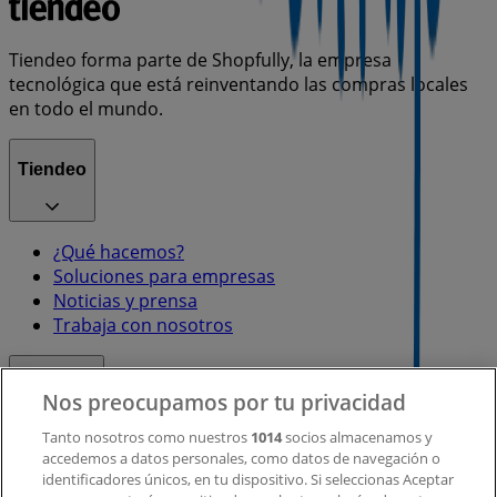
Tiendeo forma parte de Shopfully, la empresa
tecnológica que está reinventando las compras locales
en todo el mundo.
Tiendeo
¿Qué hacemos?
Soluciones para empresas
Noticias y prensa
Trabaja con nosotros
Contacto
Nos preocupamos por tu privacidad
Tanto nosotros como nuestros
1014
socios almacenamos y
accedemos a datos personales, como datos de navegación o
Contacto comercial y de marketing
identificadores únicos, en tu dispositivo. Si seleccionas Aceptar
Tienda mal colocada en el mapa