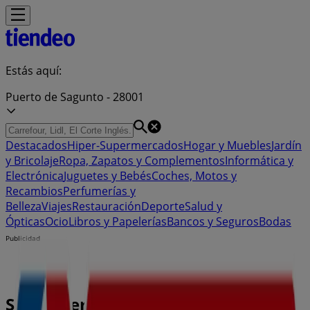
Estás aquí:
Puerto de Sagunto - 28001
Destacados
Hiper-Supermercados
Hogar y Muebles
Jardín
y Bricolaje
Ropa, Zapatos y Complementos
Informática y
Electrónica
Juguetes y Bebés
Coches, Motos y
Recambios
Perfumerías y
Belleza
Viajes
Restauración
Deporte
Salud y
Ópticas
Ocio
Libros y Papelerías
Bancos y Seguros
Bodas
Publicidad
Supermercado Eroski | Carrer