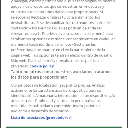
y navegar, estarás permitiendo que las tecnologías de rastreo
Notificar un folleto
apoyen los propósitos que se muestran en «nosotros y
¿Encontraste un problema en la web o en la
nuestros socios tratamos datos para proporcionar». Si
aplicación?
seleccionas Rechazar o retiras tu consentimiento, los
deshabilitarás. Si se deshabilitan los rastreadores, parte del
contenido y los anuncios que ves podrían dejar de ser
Índices
relevantes para ti. Puedes volver a acceder a este menú para
cambiar tus opciones o retirar el consentimiento en cualquier
momento haciendo clic en el enlace «Gestionar las
preferencias» que aparece en el en la parte inferior de la
Marcas
página web. Tus opciones tendrán efecto dentro de nuestro
Marcas locales
Sitio web. Para saber más, consulta nuestra política de
Negocios
privacidad.
Cookie policy
Tanto nosotros como nuestros asociados tratamos
Negocios cercanos
los datos para proporcionar:
Productos
Productos locales
Utilizar datos de localización geográfica precisa. Analizar
activamente las características del dispositivo para su
Ciudades
identificación. Almacenar la información en un dispositivo y/o
acceder a ella. Publicidad y contenido personalizados,
Descargar la APP Tiendeo
medición de publicidad y contenido, investigación de
audiencia y desarrollo de servicios.
Lista de asociados (proveedores)