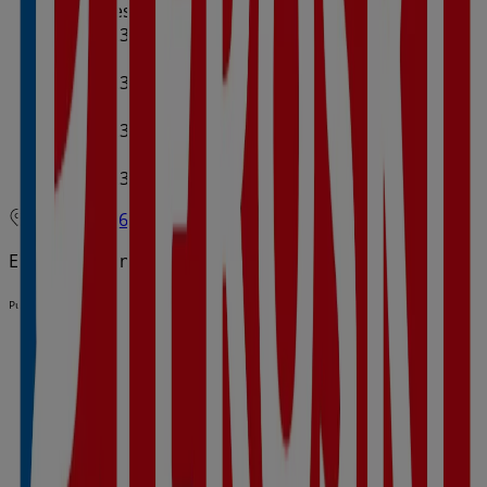
Miércoles
00:00 - 23:59
00:59 - 23:59
Jueves
00:00 - 23:59
00:59 - 23:59
Viernes
00:00 - 23:59
00:59 - 23:59
Sábado
00:00 - 23:59
00:59 - 23:59
Mapa
962683514
Estamos a punto de publicar ofertas de Eroski
Publicidad