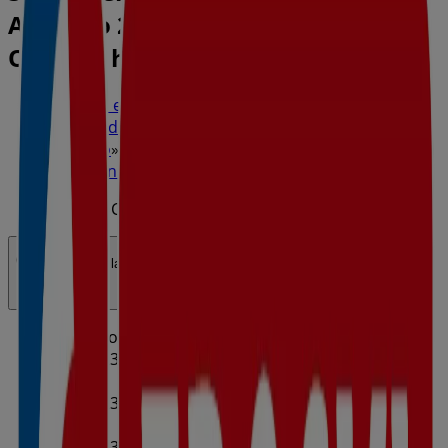
Almagro 2, Puerto de Sagunto -
Ofertas, horarios y teléfono
Tiendeo en Puerto de Sagunto
»
Ofertas de Hiper-Supermercados en Puerto de
Sagunto
»
Eroski en Puerto de Sagunto
»
Eroski | Carrer Almagro 2
Abierto
Hasta las 23:59
Domingo
00:00 - 23:59
00:59 - 23:59
Lunes
00:00 - 23:59
00:59 - 23:59
Martes
00:00 - 23:59
00:59 - 23:59