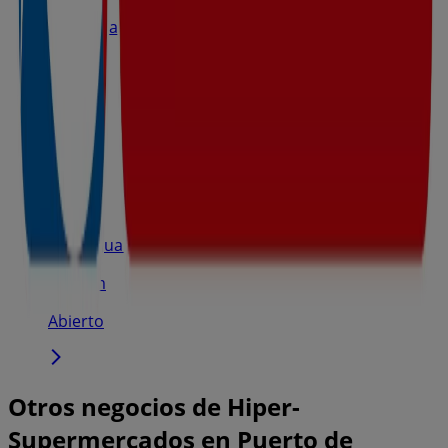
Avinguda del Mediterrani, Canet dEn Berenguer
1.9 km
Abierto
Eroski
C/ San Juan, 15, Meliana
18.6 km
Abierto
Otros negocios de Hiper-
Supermercados en Puerto de