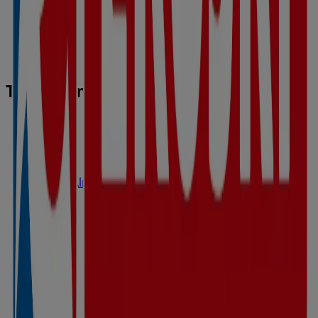
Tiendas más cercanas
Eroski
Carrer Almagro 2, Puerto de Sagunto
1.9 km
Abierto
Eroski