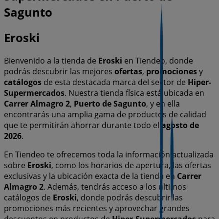
Sagunto
Eroski
Bienvenido a la tienda de
Eroski
en Tiendeo, donde
podrás descubrir las mejores
ofertas
,
promociones
y
catálogos
de esta destacada marca del sector de
Hiper-
Supermercados
. Nuestra tienda física está ubicada en
Carrer Almagro 2
,
Puerto de Sagunto
, y en ella
encontrarás una amplia gama de productos de calidad
que te permitirán ahorrar durante todo el
agosto de
2026
.
En Tiendeo te ofrecemos toda la información actualizada
sobre
Eroski
, como los horarios de apertura, las ofertas
exclusivas y la ubicación exacta de la tienda en
Carrer
Almagro 2
. Además, tendrás acceso a los últimos
catálogos de
Eroski
, donde podrás descubrir las
promociones más recientes y aprovechar grandes