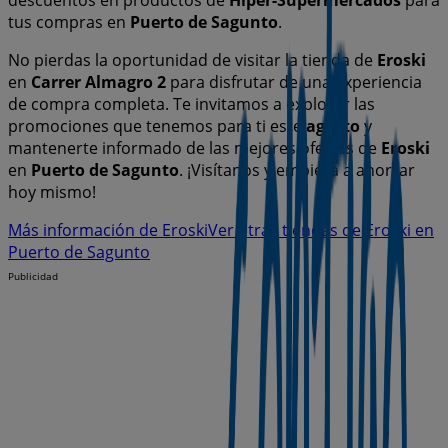
descuentos en productos de
Hiper-Supermercados
para
tus compras en
Puerto de Sagunto
.
No pierdas la oportunidad de visitar la tienda de
Eroski
en
Carrer Almagro 2
para disfrutar de una experiencia
de compra completa. Te invitamos a explorar las
promociones que tenemos para ti este
agosto
y
mantenerte informado de las mejores ofertas de
Eroski
en
Puerto de Sagunto
. ¡Visítanos y empieza a ahorrar
hoy mismo!
Más información de Eroski
Ver otras tiendas de Eroski en
Puerto de Sagunto
Publicidad