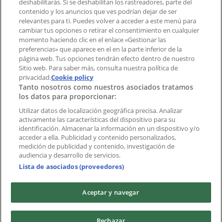
deshabilitarás. Si se deshabilitan los rastreadores, parte del
contenido y los anuncios que ves podrían dejar de ser
Índices
relevantes para ti. Puedes volver a acceder a este menú para
cambiar tus opciones o retirar el consentimiento en cualquier
momento haciendo clic en el enlace «Gestionar las
preferencias» que aparece en el en la parte inferior de la
Marcas
página web. Tus opciones tendrán efecto dentro de nuestro
Marcas locales
Sitio web. Para saber más, consulta nuestra política de
Negocios
privacidad.
Cookie policy
Tanto nosotros como nuestros asociados tratamos
Negocios cercanos
los datos para proporcionar:
Productos
Productos locales
Utilizar datos de localización geográfica precisa. Analizar
activamente las características del dispositivo para su
Ciudades
identificación. Almacenar la información en un dispositivo y/o
acceder a ella. Publicidad y contenido personalizados,
Descargar la APP Tiendeo
medición de publicidad y contenido, investigación de
audiencia y desarrollo de servicios.
Lista de asociados (proveedores)
Aceptar y navegar
Copyright © Tiendeo ® 2026 · Shopfully Marketing S.L.U. –
Rechazar