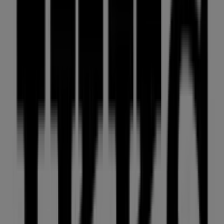
BIBA
Major, 33, Puigcerda
6 m
Estancos
Calle Major 30, Puigcerda
8 m
Abierto