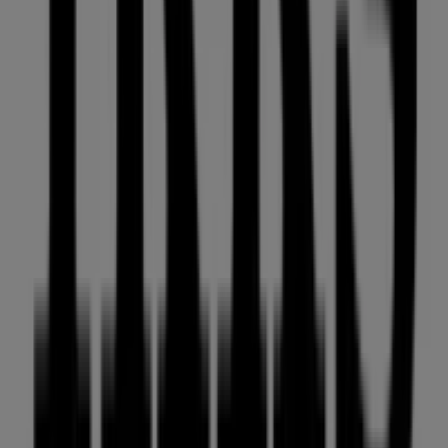
promociones que tenemos para ti este
agosto
y
mantenerte informado de las mejores ofertas de
IKKS
en
Puigcerda
. ¡Visítanos y empieza a ahorrar hoy mismo!
Más información de IKKS
Ver otras tiendas de IKKS en
Puigcerda
Publicidad