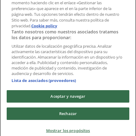
momento haciendo clic en el enlace «Gestionar las
preferencias» que aparece en el en la parte inferior de la
Marcas
página web. Tus opciones tendrán efecto dentro de nuestro
Marcas locales
Sitio web. Para saber más, consulta nuestra política de
Negocios
privacidad.
Cookie policy
Tanto nosotros como nuestros asociados tratamos
Negocios cercanos
los datos para proporcionar:
Productos
Productos locales
Utilizar datos de localización geográfica precisa. Analizar
activamente las características del dispositivo para su
Ciudades
identificación. Almacenar la información en un dispositivo y/o
acceder a ella. Publicidad y contenido personalizados,
Descargar la APP Tiendeo
medición de publicidad y contenido, investigación de
audiencia y desarrollo de servicios.
Lista de asociados (proveedores)
Aceptar y navegar
Copyright © Tiendeo ® 2026 · Shopfully Marketing S.L.U. –
Rechazar
Palau de Mar – 08039 Barcelona, Spain
Términos y condiciones
Política de privacidad
Mostrar los propósitos
Gestionar cookies