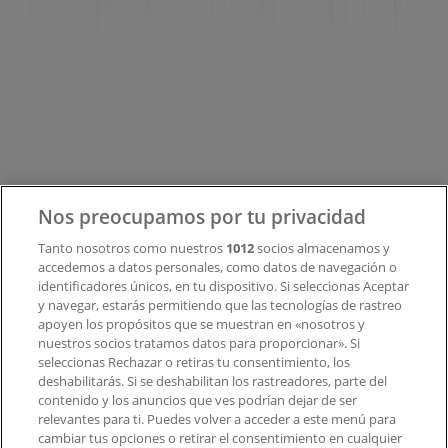
Tiendeo
¿Qué hacemos?
Soluciones para empresas
Noticias y prensa
Trabaja con nosotros
Contacto
Nos preocupamos por tu privacidad
Tanto nosotros como nuestros
1012
socios almacenamos y
accedemos a datos personales, como datos de navegación o
Contacto comercial y de marketing
identificadores únicos, en tu dispositivo. Si seleccionas Aceptar
Tienda mal colocada en el mapa
y navegar, estarás permitiendo que las tecnologías de rastreo
Notificar un folleto
apoyen los propósitos que se muestran en «nosotros y
¿Encontraste un problema en la web o en la
nuestros socios tratamos datos para proporcionar». Si
aplicación?
seleccionas Rechazar o retiras tu consentimiento, los
deshabilitarás. Si se deshabilitan los rastreadores, parte del
contenido y los anuncios que ves podrían dejar de ser
Índices
relevantes para ti. Puedes volver a acceder a este menú para
cambiar tus opciones o retirar el consentimiento en cualquier