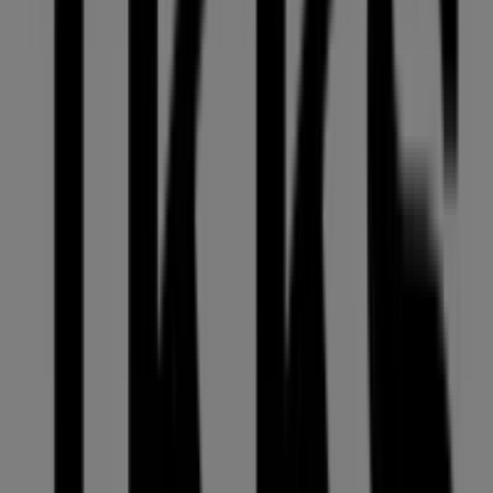
IKKS
35, calle major, Puigcerda
15 m
Natura
C/ Major, 19, Puigcerda
22 m
Otros negocios de Ropa, Zapatos y
Complementos en Puigcerda
IKKS