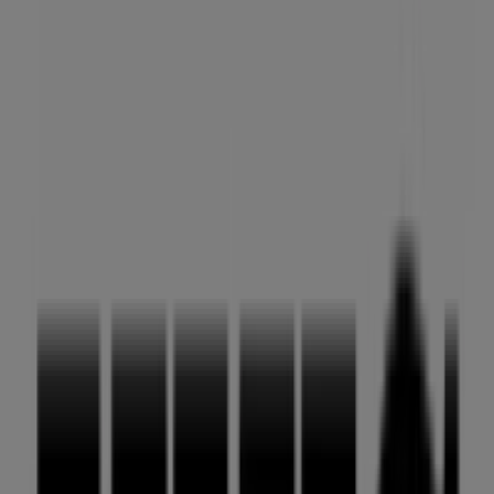
IKKS
Precios Especiales
Caduca el 13/8
Tiendas más cercanas
United Colors Of Benetton
CARRER MAJOR, 31, Puigcerda
3 m