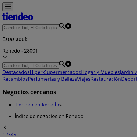
Estás aquí:
Renedo - 28001
Destacados
Hiper-Supermercados
Hogar y Muebles
Jardín y
Recambios
Perfumerías y Belleza
Viajes
Restauración
Depor
Negocios cercanos
Tiendeo en Renedo
»
Índice de negocios en Renedo
1
2
3
4
5