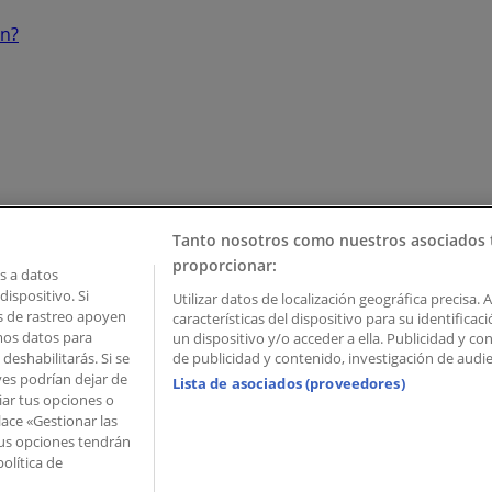
ón?
Tanto nosotros como nuestros asociados 
proporcionar:
 a datos
ispositivo. Si
Utilizar datos de localización geográfica precisa. 
as de rastreo apoyen
características del dispositivo para su identifica
mos datos para
un dispositivo y/o acceder a ella. Publicidad y c
deshabilitarás. Si se
de publicidad y contenido, investigación de audien
ves podrían dejar de
Lista de asociados (proveedores)
iar tus opciones o
lace «Gestionar las
 Palau de Mar – 08039 Barcelona, Spain
 Tus opciones tendrán
olítica de