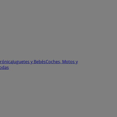
trónica
Juguetes y Bebés
Coches, Motos y
odas