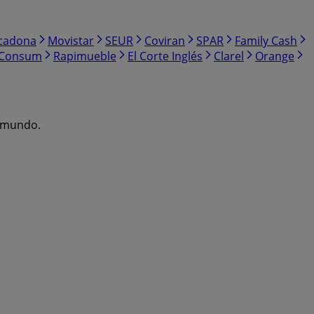
cadona
Movistar
SEUR
Coviran
SPAR
Family Cash
Consum
Rapimueble
El Corte Inglés
Clarel
Orange
l mundo.