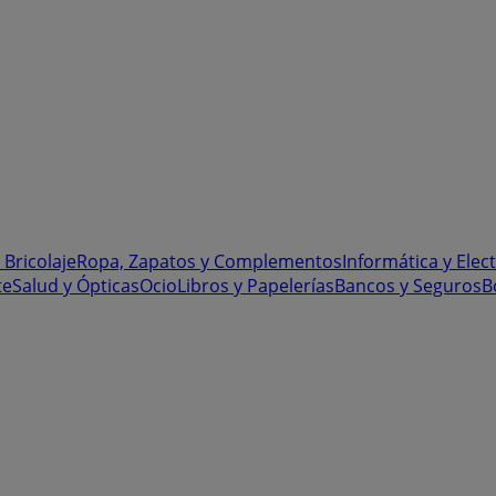
 Bricolaje
Ropa, Zapatos y Complementos
Informática y Elec
te
Salud y Ópticas
Ocio
Libros y Papelerías
Bancos y Seguros
B