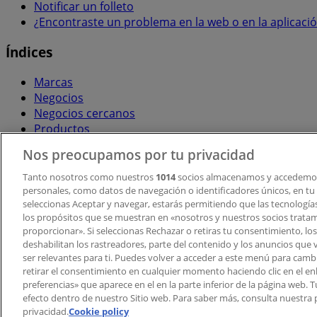
Notificar un folleto
¿Encontraste un problema en la web o en la aplicaci
Índices
Marcas
Negocios
Negocios cercanos
Productos
Ciudades
Nos preocupamos por tu privacidad
Descargar la APP Tiendeo
Tanto nosotros como nuestros
1014
socios almacenamos y accedemos
personales, como datos de navegación o identificadores únicos, en tu d
seleccionas Aceptar y navegar, estarás permitiendo que las tecnologí
los propósitos que se muestran en «nosotros y nuestros socios trata
proporcionar». Si seleccionas Rechazar o retiras tu consentimiento, los 
deshabilitan los rastreadores, parte del contenido y los anuncios que 
ser relevantes para ti. Puedes volver a acceder a este menú para camb
retirar el consentimiento en cualquier momento haciendo clic en el en
Copyright © Tiendeo ® 2026 · Shopfully Marketing S.L.U. –
preferencias» que aparece en el en la parte inferior de la página web.
efecto dentro de nuestro Sitio web. Para saber más, consulta nuestra p
Términos y condiciones
Política de privacidad
privacidad.
Cookie policy