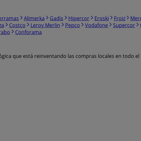
orramas
Alimerka
Gadis
Hipercor
Eroski
Froiz
Mer
za
Costco
Leroy Merlin
Pepco
Vodafone
Supercor
rabo
Conforama
ógica que está reinventando las compras locales en todo e