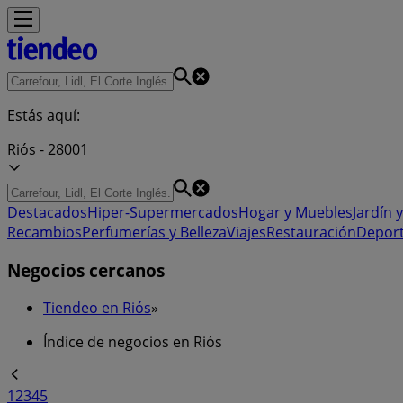
Estás aquí:
Riós - 28001
Destacados
Hiper-Supermercados
Hogar y Muebles
Jardín y
Recambios
Perfumerías y Belleza
Viajes
Restauración
Depor
Negocios cercanos
Tiendeo en Riós
»
Índice de negocios en Riós
1
2
3
4
5