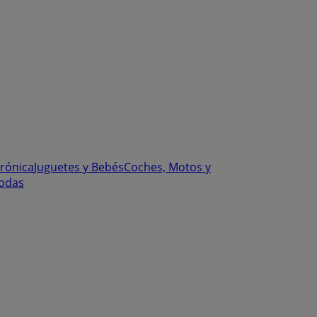
trónica
Juguetes y Bebés
Coches, Motos y
odas