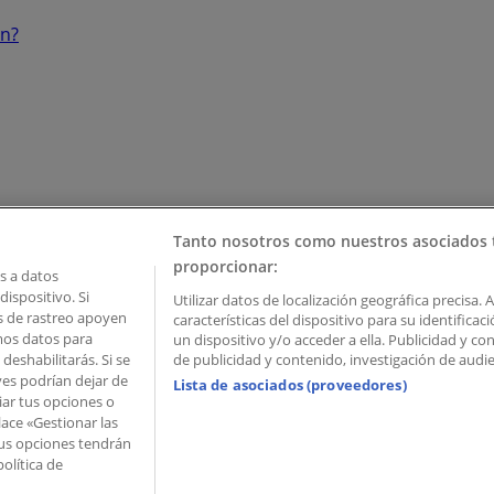
ón?
Tanto nosotros como nuestros asociados 
proporcionar:
 a datos
ispositivo. Si
Utilizar datos de localización geográfica precisa. 
as de rastreo apoyen
características del dispositivo para su identifica
mos datos para
un dispositivo y/o acceder a ella. Publicidad y c
deshabilitarás. Si se
de publicidad y contenido, investigación de audien
ves podrían dejar de
Lista de asociados (proveedores)
iar tus opciones o
lace «Gestionar las
 Palau de Mar – 08039 Barcelona, Spain
 Tus opciones tendrán
olítica de