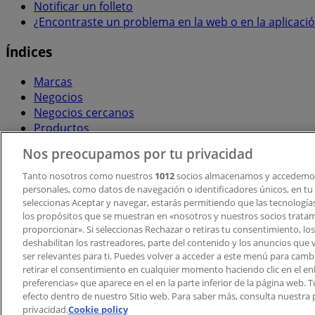
Notificar un folleto
¿Encontraste un problema en la web o en la aplicaci
Índices
Marcas
Negocios
Negocios cercanos
Productos
Ciudades
Nos preocupamos por tu privacidad
Descargar la APP Tiendeo
Tanto nosotros como nuestros
1012
socios almacenamos y accedemos
personales, como datos de navegación o identificadores únicos, en tu d
seleccionas Aceptar y navegar, estarás permitiendo que las tecnologí
los propósitos que se muestran en «nosotros y nuestros socios trata
proporcionar». Si seleccionas Rechazar o retiras tu consentimiento, los 
deshabilitan los rastreadores, parte del contenido y los anuncios que 
ser relevantes para ti. Puedes volver a acceder a este menú para camb
retirar el consentimiento en cualquier momento haciendo clic en el en
Copyright © Tiendeo ® 2026 · Shopfully Marketing S.L.U. –
preferencias» que aparece en el en la parte inferior de la página web.
efecto dentro de nuestro Sitio web. Para saber más, consulta nuestra p
Términos y condiciones
Política de privacidad
privacidad.
Cookie policy