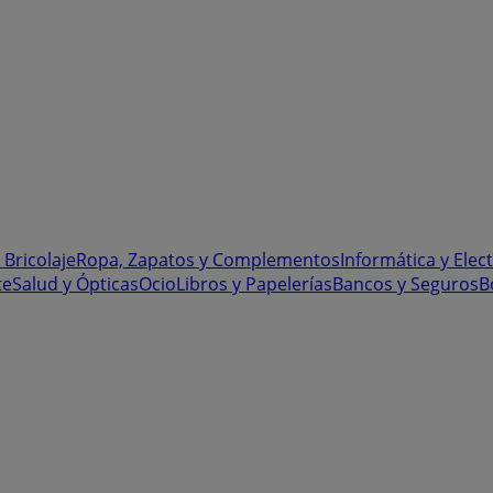
 Bricolaje
Ropa, Zapatos y Complementos
Informática y Elec
te
Salud y Ópticas
Ocio
Libros y Papelerías
Bancos y Seguros
B