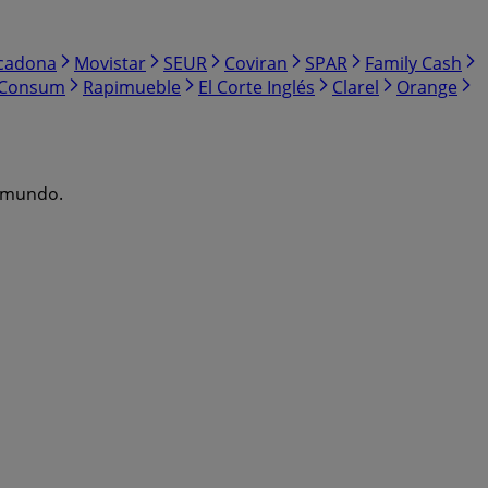
cadona
Movistar
SEUR
Coviran
SPAR
Family Cash
Consum
Rapimueble
El Corte Inglés
Clarel
Orange
l mundo.