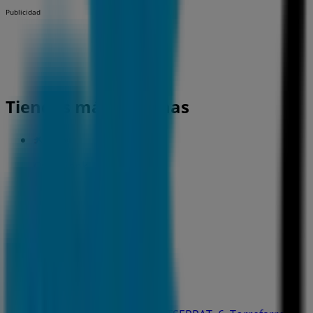
Publicidad
Tiendas más cercanas
CaixaBank
C. MAJOR, 49, Rosselló
82 m
CaixaBank