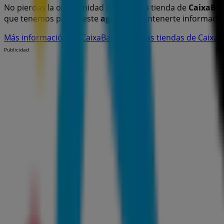
No pierdas la oportunidad de visitar la tienda de
CaixaBa
que tenemos para ti este
agosto
y mantenerte informado 
Más información de CaixaBank
Ver otras tiendas de CaixaB
Publicidad