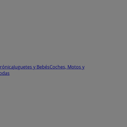
trónica
Juguetes y Bebés
Coches, Motos y
odas