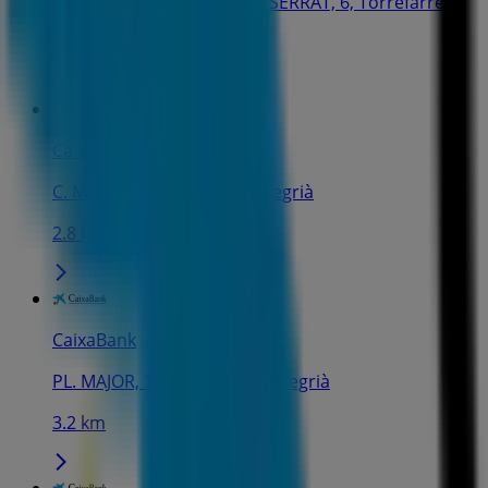
C. MARE DE DEU DE MONTSERRAT, 6, Torrefarrera
2.4 km
CaixaBank
C. MAJOR, 13, Vilanova de Segrià
2.8 km
CaixaBank
PL. MAJOR, 12, Benavent de Segrià
3.2 km