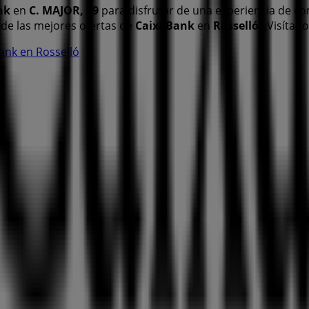
nk
en
C. MAJOR, 49
para disfrutar de una experiencia de c
de las mejores ofertas de
CaixaBank
en
Rosselló
. ¡Visíta
ank en Rosselló