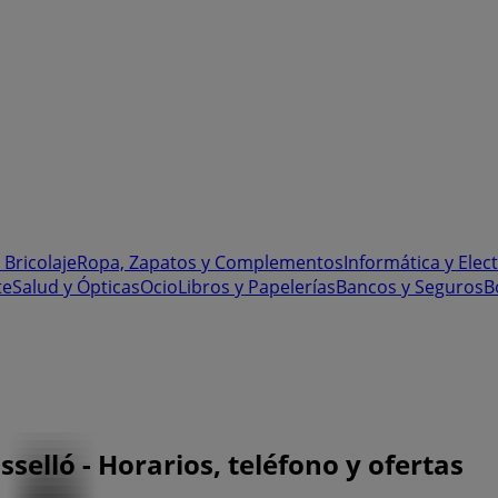
 Bricolaje
Ropa, Zapatos y Complementos
Informática y Elec
te
Salud y Ópticas
Ocio
Libros y Papelerías
Bancos y Seguros
B
selló - Horarios, teléfono y ofertas