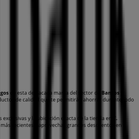
ogos
de esta destacada marca del sector de
Bancos y
ductos de calidad que te permitirán ahorrar durante todo
s exclusivas y la ubicación exacta de la tienda en
C.
 más recientes y aprovechar grandes descuentos en