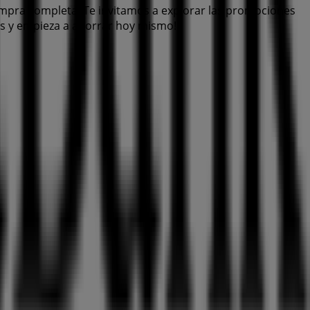
ompra completa. Te invitamos a explorar las promociones
nos y empieza a ahorrar hoy mismo!