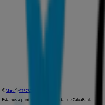
Mapa
973787260
Estamos a punto de publicar ofertas de CaixaBank