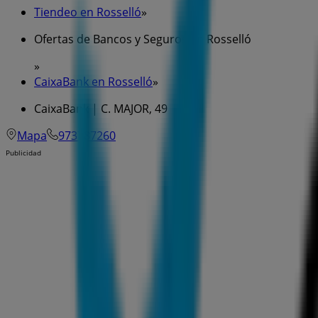
Tiendeo en Rosselló
»
Ofertas de Bancos y Seguros en Rosselló
»
CaixaBank en Rosselló
»
CaixaBank | C. MAJOR, 49
Mapa
973787260
Publicidad