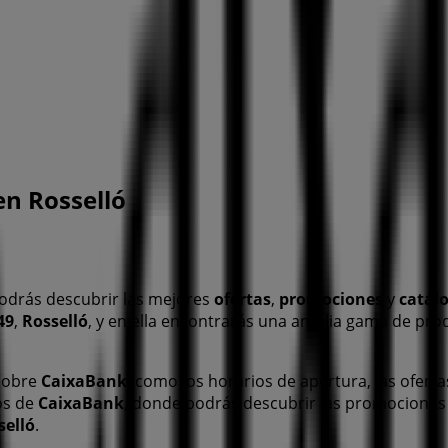
en Rosselló
odrás descubrir las mejores
ofertas
,
promociones
y
catál
49
,
Rosselló
, y en ella encontrarás una amplia gama de pro
 sobre
CaixaBank
, como los horarios de apertura, las oferta
os de
CaixaBank
, donde podrás descubrir las promociones
selló
.