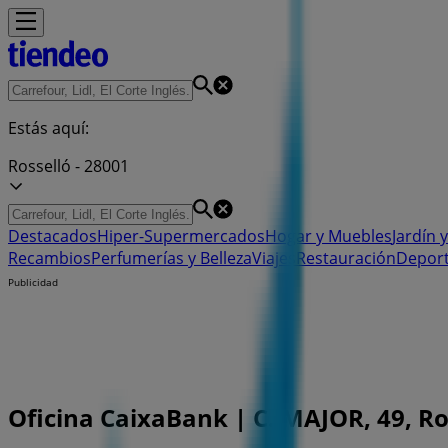
Estás aquí:
Rosselló - 28001
Destacados
Hiper-Supermercados
Hogar y Muebles
Jardín y
Recambios
Perfumerías y Belleza
Viajes
Restauración
Depor
Publicidad
Oficina CaixaBank | C. MAJOR, 49, Ros