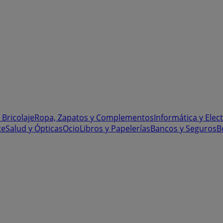
 Bricolaje
Ropa, Zapatos y Complementos
Informática y Elec
te
Salud y Ópticas
Ocio
Libros y Papelerías
Bancos y Seguros
B