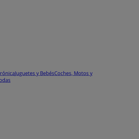
trónica
Juguetes y Bebés
Coches, Motos y
odas