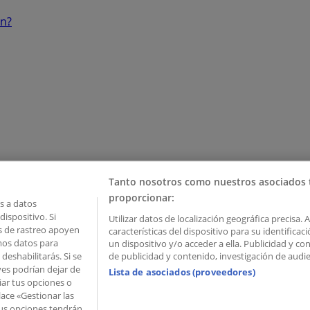
ón?
Tanto nosotros como nuestros asociados 
proporcionar:
 a datos
ispositivo. Si
Utilizar datos de localización geográfica precisa. 
as de rastreo apoyen
características del dispositivo para su identifica
mos datos para
un dispositivo y/o acceder a ella. Publicidad y c
deshabilitarás. Si se
de publicidad y contenido, investigación de audien
ves podrían dejar de
Lista de asociados (proveedores)
iar tus opciones o
lace «Gestionar las
 Palau de Mar – 08039 Barcelona, Spain
 Tus opciones tendrán