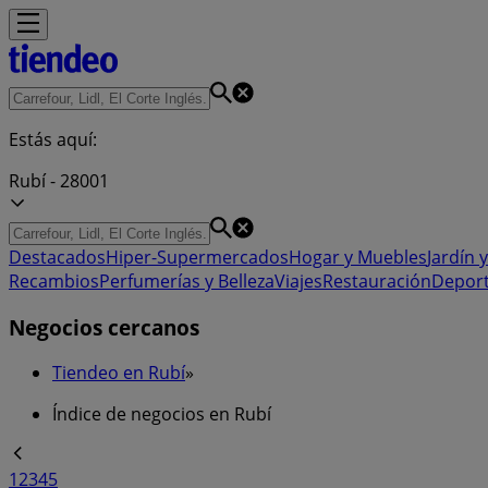
Estás aquí:
Rubí - 28001
Destacados
Hiper-Supermercados
Hogar y Muebles
Jardín y
Recambios
Perfumerías y Belleza
Viajes
Restauración
Depor
Negocios cercanos
Tiendeo en Rubí
»
Índice de negocios en Rubí
1
2
3
4
5