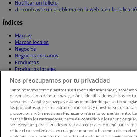
Notificar un folleto
¿Encontraste un problema en la web o en la aplicaci
Índices
Marcas
Marcas locales
Negocios
Negocios cercanos
Productos
Productos locales
Ciudades
Nos preocupamos por tu privacidad
Descargar la APP Tiendeo
Tanto nosotros como nuestros
1014
socios almacenamos y accedemos
personales, como datos de navegación o identificadores únicos, en tu d
seleccionas Aceptar y navegar, estarás permitiendo que las tecnologí
los propósitos que se muestran en «nosotros y nuestros socios trata
proporcionar». Si seleccionas Rechazar o retiras tu consentimiento, los 
deshabilitan los rastreadores, parte del contenido y los anuncios que 
ser relevantes para ti. Puedes volver a acceder a este menú para camb
retirar el consentimiento en cualquier momento haciendo clic en el en
Copyright © Tiendeo ® 2026 · Shopfully Marketing S.L.U. –
preferencias» que aparece en el en la parte inferior de la página web.