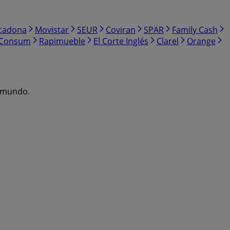
cadona
Movistar
SEUR
Coviran
SPAR
Family Cash
Consum
Rapimueble
El Corte Inglés
Clarel
Orange
l mundo.