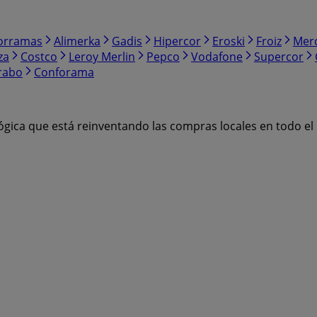
orramas
Alimerka
Gadis
Hipercor
Eroski
Froiz
Mer
za
Costco
Leroy Merlin
Pepco
Vodafone
Supercor
rabo
Conforama
ógica que está reinventando las compras locales en todo e