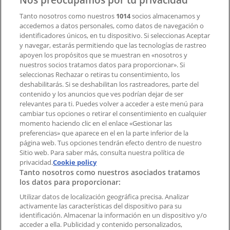
Tanto nosotros como nuestros
1014
socios almacenamos y
accedemos a datos personales, como datos de navegación o
Contacto comercial y de marketing
identificadores únicos, en tu dispositivo. Si seleccionas Aceptar
Tienda mal colocada en el mapa
y navegar, estarás permitiendo que las tecnologías de rastreo
Notificar un folleto
apoyen los propósitos que se muestran en «nosotros y
¿Encontraste un problema en la web o en la
nuestros socios tratamos datos para proporcionar». Si
aplicación?
seleccionas Rechazar o retiras tu consentimiento, los
deshabilitarás. Si se deshabilitan los rastreadores, parte del
contenido y los anuncios que ves podrían dejar de ser
Índices
relevantes para ti. Puedes volver a acceder a este menú para
cambiar tus opciones o retirar el consentimiento en cualquier
momento haciendo clic en el enlace «Gestionar las
preferencias» que aparece en el en la parte inferior de la
Marcas
página web. Tus opciones tendrán efecto dentro de nuestro
Marcas locales
Sitio web. Para saber más, consulta nuestra política de
Negocios
privacidad.
Cookie policy
Tanto nosotros como nuestros asociados tratamos
Negocios cercanos
los datos para proporcionar:
Productos
Productos locales
Utilizar datos de localización geográfica precisa. Analizar
activamente las características del dispositivo para su
Ciudades
identificación. Almacenar la información en un dispositivo y/o
acceder a ella. Publicidad y contenido personalizados,