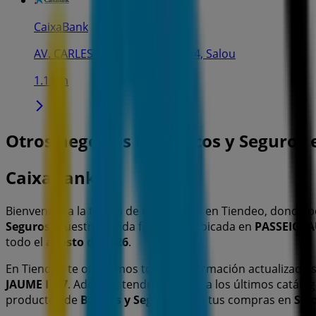
CaixaBank
AV. CARLES BUIGAS, 43 LOC. 3-4, Salou
1.1 km
Otros negocios de Bancos y Seguros 
CaixaBank
Bienvenido a la tienda de
CaixaBank
en Tiendeo, donde p
Seguros
. Nuestra tienda física está ubicada en
PASSEIG JA
todo el
agosto de 2026
.
En Tiendeo te ofrecemos toda la información actualizada
JAUME I, 17
. Además, tendrás acceso a los últimos catálo
productos de
Bancos y Seguros
para tus compras en
Sal