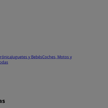
trónica
Juguetes y Bebés
Coches, Motos y
odas
as