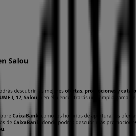
en Salou
odrás descubrir las mejores
ofertas
,
promociones
y
catál
UME I, 17
,
Salou
, y en ella encontrarás una amplia gama d
 sobre
CaixaBank
, como los horarios de apertura, las oferta
gos de
CaixaBank
, donde podrás descubrir las promocione
ou
.