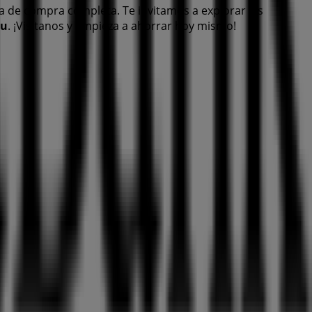
a de compra completa. Te invitamos a explorar las
ou
. ¡Visítanos y empieza a ahorrar hoy mismo!