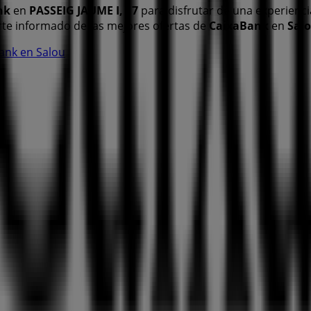
nk
en
PASSEIG JAUME I, 17
para disfrutar de una experienci
te informado de las mejores ofertas de
CaixaBank
en
Sal
Bank en Salou