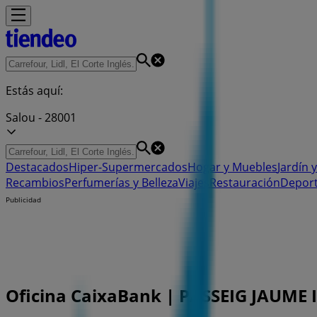
Estás aquí:
Salou - 28001
Destacados
Hiper-Supermercados
Hogar y Muebles
Jardín y
Recambios
Perfumerías y Belleza
Viajes
Restauración
Depor
Publicidad
Oficina CaixaBank | PASSEIG JAUME I, 