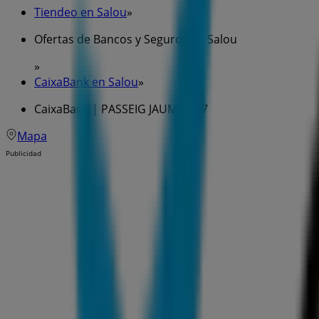
Tiendeo en Salou
»
Ofertas de Bancos y Seguros en Salou
»
CaixaBank en Salou
»
CaixaBank | PASSEIG JAUME I, 17
Mapa
Publicidad