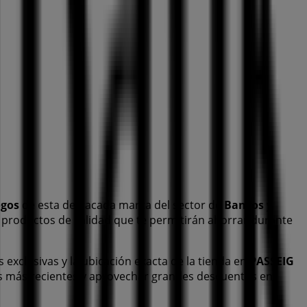
ogos
de esta destacada marca del sector de
Bancos y
e productos de calidad que te permitirán ahorrar durante
s exclusivas y la ubicación exacta de la tienda en
PASSEIG
s más recientes y aprovechar grandes descuentos en