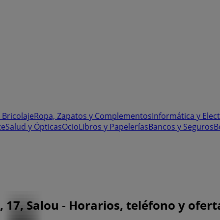
 Bricolaje
Ropa, Zapatos y Complementos
Informática y Elec
te
Salud y Ópticas
Ocio
Libros y Papelerías
Bancos y Seguros
B
17, Salou - Horarios, teléfono y ofert