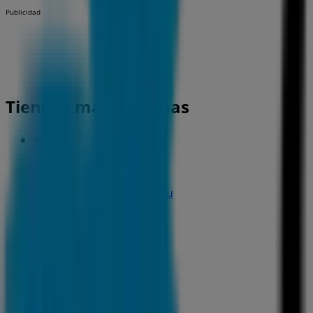
Publicidad
Tiendas más cercanas
CaixaBank
PASSEIG JAUME I, 17, Salou
132 m
CaixaBank