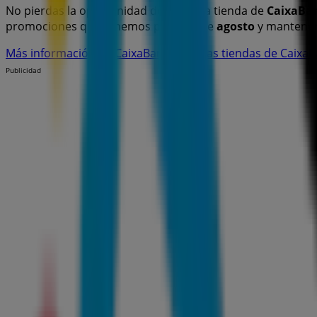
No pierdas la oportunidad de visitar la tienda de
CaixaBa
promociones que tenemos para ti este
agosto
y mantener
Más información de CaixaBank
Ver otras tiendas de Caixa
Publicidad