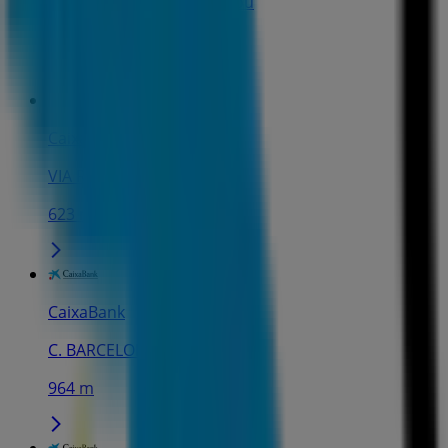
PASSEIG MIRAMAR, 6, Salou
547 m
CaixaBank
VIA ROMA, 9, Salou
623 m
CaixaBank
C. BARCELONA, 62, Salou
964 m