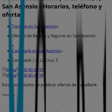
San Asensio - Horarios, teléfono y
ofertas
Tiendeo en San Asensio
»
Ofertas de Bancos y Seguros en San Asensio
»
CaixaBank en San Asensio
»
CaixaBank | C. La Cruz, 5
Mapa
600 40 40 90
Mapa
600 40 40 90
Estamos a punto de publicar ofertas de CaixaBank
Publicidad