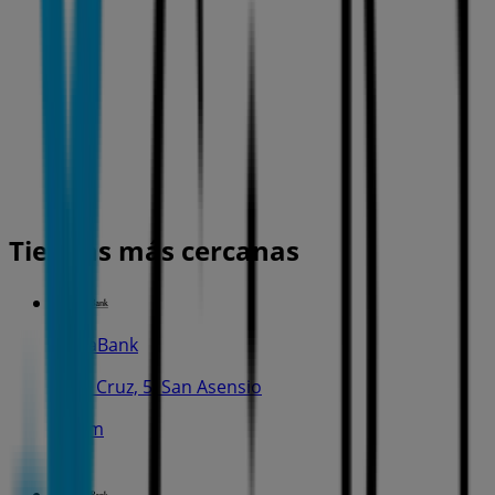
Tiendas más cercanas
CaixaBank
C. La Cruz, 5, San Asensio
124 m