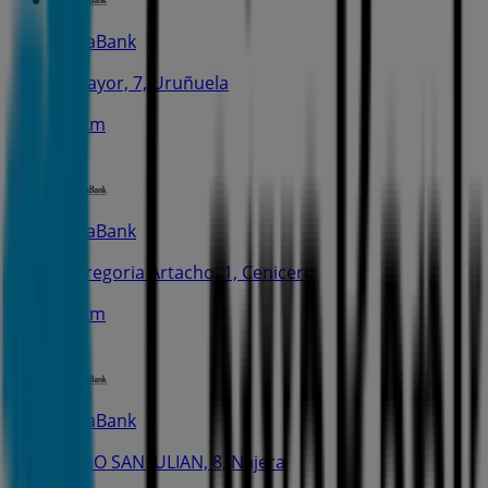
CaixaBank
C. Mayor, 7, Uruñuela
7.0 km
CaixaBank
C. Gregoria Artacho, 1, Cenicero
8.6 km
CaixaBank
PASEO SAN JULIAN, 8, Nájera