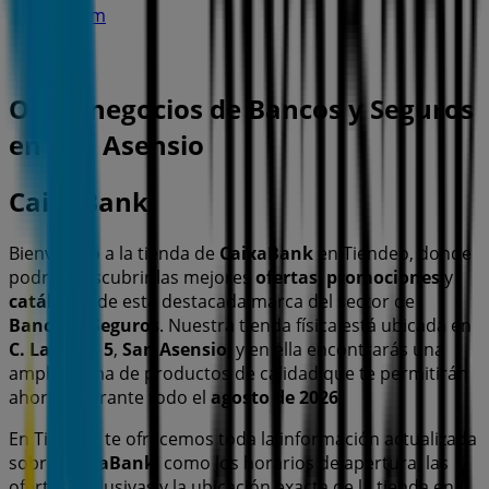
9.1 km
Otros negocios de Bancos y Seguros
en San Asensio
CaixaBank
Bienvenido a la tienda de
CaixaBank
en Tiendeo, donde
podrás descubrir las mejores
ofertas
,
promociones
y
catálogos
de esta destacada marca del sector de
Bancos y Seguros
. Nuestra tienda física está ubicada en
C. La Cruz, 5
,
San Asensio
, y en ella encontrarás una
amplia gama de productos de calidad que te permitirán
ahorrar durante todo el
agosto de 2026
.
En Tiendeo te ofrecemos toda la información actualizada
sobre
CaixaBank
, como los horarios de apertura, las
ofertas exclusivas y la ubicación exacta de la tienda en
C.