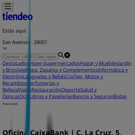
Estás aquí:
San Asensio - 28001
Destacados
Hiper-Supermercados
Hogar y Muebles
Jardín
y Bricolaje
Ropa, Zapatos y Complementos
Informática y
Electrónica
Juguetes y Bebés
Coches, Motos y
Recambios
Perfumerías y
Belleza
Viajes
Restauración
Deporte
Salud y
Ópticas
Ocio
Libros y Papelerías
Bancos y Seguros
Bodas
Publicidad
Oficina CaixaBank | C. La Cruz, 5,