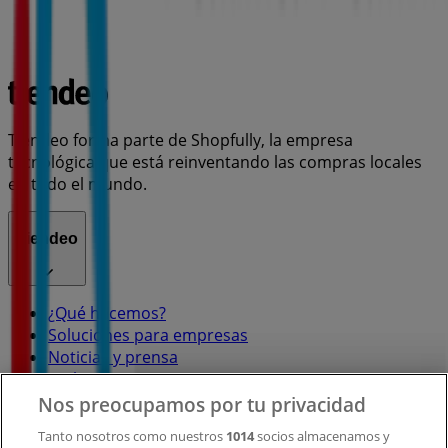
Tiendeo forma parte de Shopfully, la empresa
tecnológica que está reinventando las compras locales
en todo el mundo.
Tiendeo
¿Qué hacemos?
Soluciones para empresas
Noticias y prensa
Trabaja con nosotros
Nos preocupamos por tu privacidad
Contacto
Tanto nosotros como nuestros
1014
socios almacenamos y