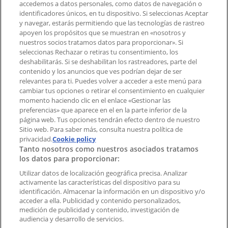
accedemos a datos personales, como datos de navegación o
identificadores únicos, en tu dispositivo. Si seleccionas Aceptar
y navegar, estarás permitiendo que las tecnologías de rastreo
Contacto comercial y de marketing
apoyen los propósitos que se muestran en «nosotros y
Tienda mal colocada en el mapa
nuestros socios tratamos datos para proporcionar». Si
Notificar un folleto
seleccionas Rechazar o retiras tu consentimiento, los
deshabilitarás. Si se deshabilitan los rastreadores, parte del
¿Encontraste un problema en la web o en la
contenido y los anuncios que ves podrían dejar de ser
aplicación?
relevantes para ti. Puedes volver a acceder a este menú para
cambiar tus opciones o retirar el consentimiento en cualquier
momento haciendo clic en el enlace «Gestionar las
Índices
preferencias» que aparece en el en la parte inferior de la
página web. Tus opciones tendrán efecto dentro de nuestro
Sitio web. Para saber más, consulta nuestra política de
Marcas
privacidad.
Cookie policy
Tanto nosotros como nuestros asociados tratamos
Negocios
los datos para proporcionar:
Negocios cercanos
Productos
Utilizar datos de localización geográfica precisa. Analizar
activamente las características del dispositivo para su
Ciudades
identificación. Almacenar la información en un dispositivo y/o
acceder a ella. Publicidad y contenido personalizados,
Descargar la APP Tiendeo
medición de publicidad y contenido, investigación de
audiencia y desarrollo de servicios.