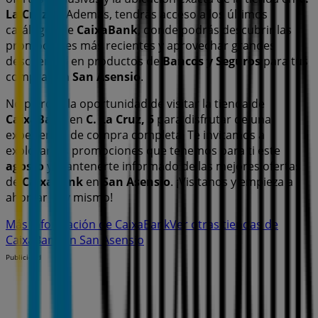
La Cruz, 5
. Además, tendrás acceso a los últimos
catálogos de
CaixaBank
, donde podrás descubrir las
promociones más recientes y aprovechar grandes
descuentos en productos de
Bancos y Seguros
para tus
compras en
San Asensio
.
No pierdas la oportunidad de visitar la tienda de
CaixaBank
en
C. La Cruz, 5
para disfrutar de una
experiencia de compra completa. Te invitamos a
explorar las promociones que tenemos para ti este
agosto
y mantenerte informado de las mejores ofertas
de
CaixaBank
en
San Asensio
. ¡Visítanos y empieza a
ahorrar hoy mismo!
Más información de CaixaBank
Ver otras tiendas de
CaixaBank en San Asensio
Publicidad