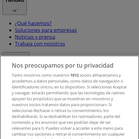
Tiendeo
¿Qué hacemos?
Soluciones para empresas
Noticias y prensa
Trabaja con nosotros
Contacto
Nos preocupamos por tu privacidad
Tanto nosotros como nuestros
1012
socios almacenamos y
accedemos a datos personales, como datos de navegación o
Contacto comercial y de marketing
identificadores únicos, en tu dispositivo. Si seleccionas Aceptar
Tienda mal colocada en el mapa
y navegar, estarás permitiendo que las tecnologías de rastreo
Notificar un folleto
apoyen los propósitos que se muestran en «nosotros y
¿Encontraste un problema en la web o en la
nuestros socios tratamos datos para proporcionar». Si
aplicación?
seleccionas Rechazar o retiras tu consentimiento, los
deshabilitarás. Si se deshabilitan los rastreadores, parte del
contenido y los anuncios que ves podrían dejar de ser
Índices
relevantes para ti. Puedes volver a acceder a este menú para
cambiar tus opciones o retirar el consentimiento en cualquier