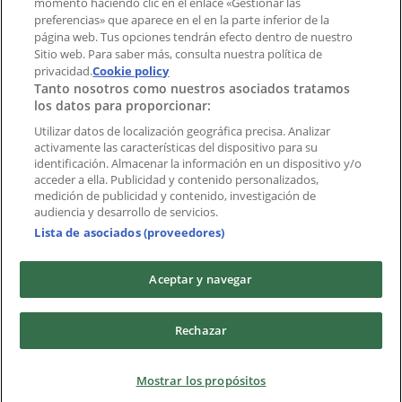
momento haciendo clic en el enlace «Gestionar las
preferencias» que aparece en el en la parte inferior de la
Marcas
página web. Tus opciones tendrán efecto dentro de nuestro
Marcas locales
Sitio web. Para saber más, consulta nuestra política de
privacidad.
Negocios
Cookie policy
Tanto nosotros como nuestros asociados tratamos
Negocios cercanos
los datos para proporcionar:
Productos
Productos locales
Utilizar datos de localización geográfica precisa. Analizar
activamente las características del dispositivo para su
Ciudades
identificación. Almacenar la información en un dispositivo y/o
acceder a ella. Publicidad y contenido personalizados,
Descargar la APP Tiendeo
medición de publicidad y contenido, investigación de
audiencia y desarrollo de servicios.
Lista de asociados (proveedores)
Aceptar y navegar
Copyright © Tiendeo ® 2026 · Shopfully Marketing S.L.U. –
Rechazar
Palau de Mar – 08039 Barcelona, Spain
Términos y condiciones
Política de privacidad
Mostrar los propósitos
Gestionar cookies