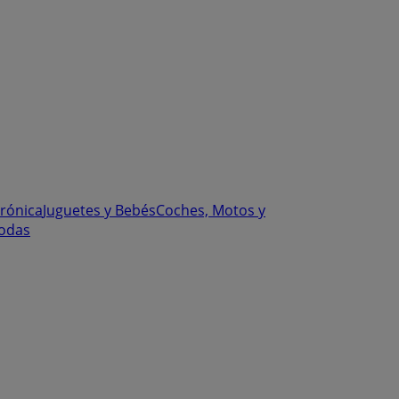
trónica
Juguetes y Bebés
Coches, Motos y
odas