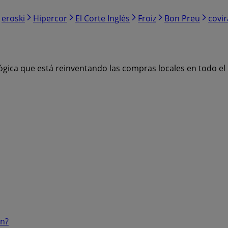
eroski
Hipercor
El Corte Inglés
Froiz
Bon Preu
covi
ógica que está reinventando las compras locales en todo e
ón?