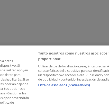
Tanto nosotros como nuestros asociados 
proporcionar:
 a datos
ispositivo. Si
Utilizar datos de localización geográfica precisa. 
as de rastreo apoyen
características del dispositivo para su identifica
mos datos para
un dispositivo y/o acceder a ella. Publicidad y c
deshabilitarás. Si se
de publicidad y contenido, investigación de audien
ves podrían dejar de
Lista de asociados (proveedores)
iar tus opciones o
lace «Gestionar las
 Palau de Mar – 08039 Barcelona, Spain
 Tus opciones tendrán
olítica de