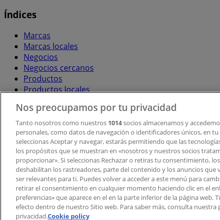
Índices
Marcas
Marcas locales
Negocios
Negocios cercanos
Productos
Productos locales
Ciudades
Nos preocupamos por tu privacidad
Descargar la APP Tiendeo
Tanto nosotros como nuestros
1014
socios almacenamos y accedemos
personales, como datos de navegación o identificadores únicos, en tu d
seleccionas Aceptar y navegar, estarás permitiendo que las tecnologí
los propósitos que se muestran en «nosotros y nuestros socios trata
proporcionar». Si seleccionas Rechazar o retiras tu consentimiento, los 
deshabilitan los rastreadores, parte del contenido y los anuncios que 
ser relevantes para ti. Puedes volver a acceder a este menú para camb
retirar el consentimiento en cualquier momento haciendo clic en el en
Copyright © Tiendeo ® 2026 · Shopfully Marketing S.L.U. –
preferencias» que aparece en el en la parte inferior de la página web.
efecto dentro de nuestro Sitio web. Para saber más, consulta nuestra p
Términos y condiciones
Política de privacidad
privacidad.
Cookie policy