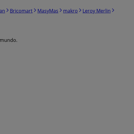
ran
Bricomart
MasyMas
makro
Leroy Merlin
l mundo.