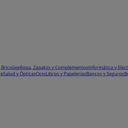
 Bricolaje
Ropa, Zapatos y Complementos
Informática y Elec
te
Salud y Ópticas
Ocio
Libros y Papelerías
Bancos y Seguros
B