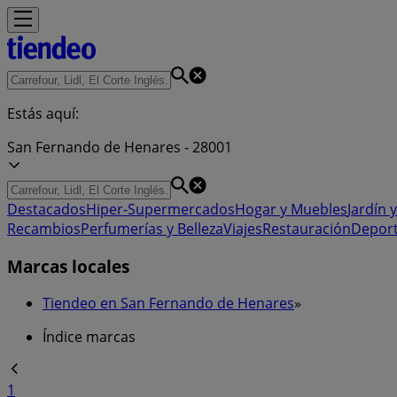
Estás aquí:
San Fernando de Henares - 28001
Destacados
Hiper-Supermercados
Hogar y Muebles
Jardín y
Recambios
Perfumerías y Belleza
Viajes
Restauración
Depor
Marcas locales
Tiendeo en San Fernando de Henares
»
Índice marcas
1