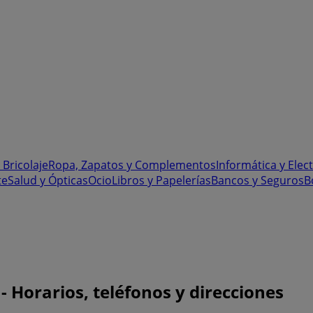
 Bricolaje
Ropa, Zapatos y Complementos
Informática y Elec
te
Salud y Ópticas
Ocio
Libros y Papelerías
Bancos y Seguros
B
 Horarios, teléfonos y direcciones