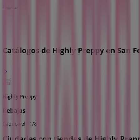
Publicidad
Catálogos de Highly Preppy en San 
Highly Preppy
Rebajas
Caduca el 11/8
Ciudades con tiendas de Highly Prep