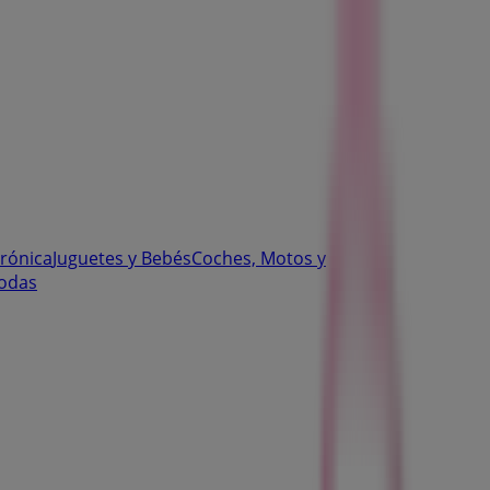
trónica
Juguetes y Bebés
Coches, Motos y
odas