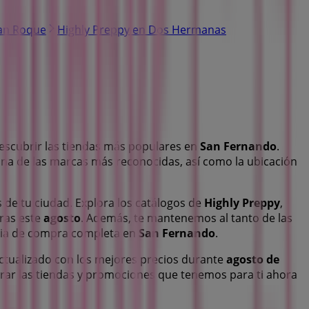
San Roque
Highly Preppy en Dos Hermanas
descubrir las tiendas más populares en
San Fernando
.
una de las marcas más reconocidas, así como la ubicación
s de tu ciudad. Explora los catálogos de
Highly Preppy
,
ras este
agosto
. Además, te mantenemos al tanto de las
ncia de compra completa en
San Fernando
.
tualizado con los mejores precios durante
agosto de
orar las tiendas y promociones que tenemos para ti ahora