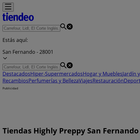
Estás aquí:
San Fernando - 28001
Destacados
Hiper-Supermercados
Hogar y Muebles
Jardín y
Recambios
Perfumerías y Belleza
Viajes
Restauración
Depor
Publicidad
Tiendas Highly Preppy San Fernando -