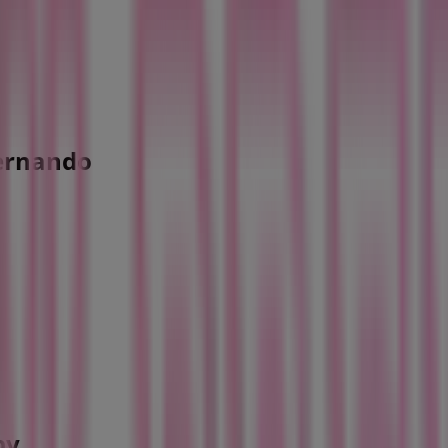
Fernando
py