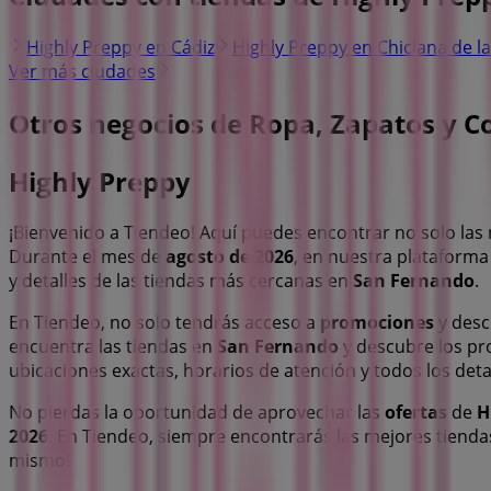
Highly Preppy en Cádiz
Highly Preppy en Chiclana de l
Ver más ciudades
Otros negocios de Ropa, Zapatos y
Highly Preppy
¡Bienvenido a Tiendeo! Aquí puedes encontrar no solo la
Durante el mes de
agosto de 2026
, en nuestra plataform
y detalles de las tiendas más cercanas en
San Fernando
.
En Tiendeo, no solo tendrás acceso a
promociones
y desc
encuentra las tiendas en
San Fernando
y descubre los pr
ubicaciones exactas, horarios de atención y todos los de
No pierdas la oportunidad de aprovechar las
ofertas
de
H
2026
. En Tiendeo, siempre encontrarás las mejores tiend
mismo!