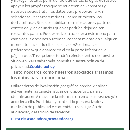
y navegar, estarás permitiendo que las tecnologías de rastreo
Notificar un folleto
apoyen los propósitos que se muestran en «nosotros y
¿Encontraste un problema en la web o en la
nuestros socios tratamos datos para proporcionar». Si
aplicación?
seleccionas Rechazar o retiras tu consentimiento, los
deshabilitarás. Si se deshabilitan los rastreadores, parte del
contenido y los anuncios que ves podrían dejar de ser
Índices
relevantes para ti. Puedes volver a acceder a este menú para
cambiar tus opciones o retirar el consentimiento en cualquier
momento haciendo clic en el enlace «Gestionar las
preferencias» que aparece en el en la parte inferior de la
Marcas
página web. Tus opciones tendrán efecto dentro de nuestro
Marcas locales
Sitio web. Para saber más, consulta nuestra política de
Negocios
privacidad.
Cookie policy
Tanto nosotros como nuestros asociados tratamos
Negocios cercanos
los datos para proporcionar:
Productos
Productos locales
Utilizar datos de localización geográfica precisa. Analizar
activamente las características del dispositivo para su
Ciudades
identificación. Almacenar la información en un dispositivo y/o
acceder a ella. Publicidad y contenido personalizados,
Descargar la APP Tiendeo
medición de publicidad y contenido, investigación de
audiencia y desarrollo de servicios.
Lista de asociados (proveedores)