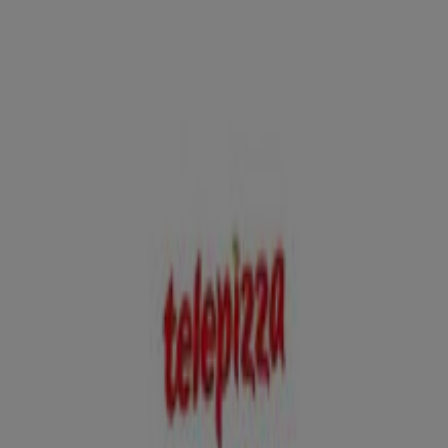
de Valdeiglesias - Horarios,
teléfonos y direcciones
Tiendeo en San Martín de Valdeiglesias
»
Ofertas de Restauración en San Martín de
Valdeiglesias
»
Telepizza en San Martín de Valdeiglesias
»
Tiendas de Telepizza en San Martín de Valdeiglesias
Telepizza
CARRETERA DE TOLEDO, Nº 7, San Martín de
Valdeiglesias
305 m