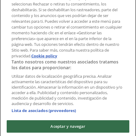
aplicación?
seleccionas Rechazar o retiras tu consentimiento, los
deshabilitarás. Si se deshabilitan los rastreadores, parte del
contenido y los anuncios que ves podrían dejar de ser
Índices
relevantes para ti. Puedes volver a acceder a este menú para
cambiar tus opciones o retirar el consentimiento en cualquier
momento haciendo clic en el enlace «Gestionar las
preferencias» que aparece en el en la parte inferior de la
Marcas
página web. Tus opciones tendrán efecto dentro de nuestro
Marcas locales
Sitio web. Para saber más, consulta nuestra política de
Negocios
privacidad.
Cookie policy
Tanto nosotros como nuestros asociados tratamos
Negocios cercanos
los datos para proporcionar:
Productos
Productos locales
Utilizar datos de localización geográfica precisa. Analizar
activamente las características del dispositivo para su
Ciudades
identificación. Almacenar la información en un dispositivo y/o
acceder a ella. Publicidad y contenido personalizados,
Descargar la APP Tiendeo
medición de publicidad y contenido, investigación de
audiencia y desarrollo de servicios.
Lista de asociados (proveedores)
Aceptar y navegar