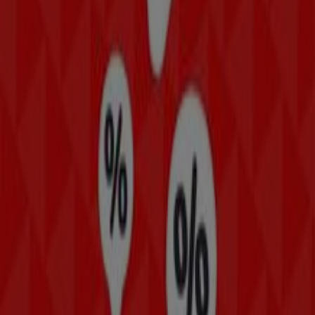
de compra completa en
San Martín de Valdeiglesias
.
No pierdas la oportunidad de aprovechar las
ofertas
de
Telepizza
en las tiendas de
San Martín de Valdeiglesias
y mantente actualizado con los mejores precios durante
agosto de 2026
. En Tiendeo, siempre encontrarás las
mejores tiendas y opciones de compra en
San Martín de
Valdeiglesias
. ¡Empieza a explorar las tiendas y
promociones que tenemos para ti ahora mismo!
Publicidad