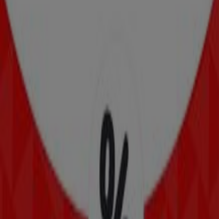
Telepizza
Ofertas Telepizza
Ciudades con tiendas de Telepizza
Telepizza en Navalcarnero
Telepizza en Villanueva de
la Cañada
Telepizza en El Álamo
Telepizza en
Villaviciosa de Odón
Telepizza en Fuensalida
Telepizza
en Villanueva del Pardillo
Telepizza en Arroyomolinos
Telepizza en Galapagar
Telepizza en Boadilla del Monte
Telepizza en Móstoles
Telepizza en Ávila
Telepizza
en Áscar
Ver más ciudades
Otros negocios de Restauración en
San Martín de Valdeiglesias