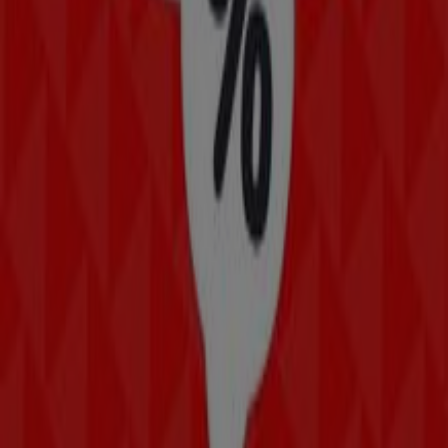
Telepizza
¡Bienvenido a Tiendeo! Aquí puedes encontrar no solo
las mejores
ofertas
,
catálogos
y
promociones
, sino
también descubrir las tiendas más populares en
San
Martín de Valdeiglesias
. Durante el mes de
agosto de
2026
, en nuestra plataforma podrás conocer las últimas
novedades de
Telepizza
, una de las marcas más
reconocidas, así como la ubicación y detalles de las
tiendas más cercanas en
San Martín de Valdeiglesias
.
En Tiendeo, no solo tendrás acceso a
promociones
y
descuentos, sino también a información sobre las
tiendas físicas de tu ciudad. Explora los catálogos de
Telepizza
, encuentra las tiendas en
San Martín de
Valdeiglesias
y descubre los productos con grandes
descuentos para ahorrar en tus compras este
agosto
.
Además, te mantenemos al tanto de las ubicaciones
exactas, horarios de atención y todos los detalles
necesarios para que puedas disfrutar de una experiencia