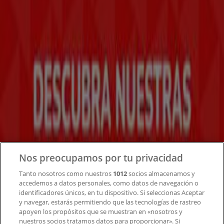
Tiendeo forma parte de Shopfully, la empresa
tecnológica que está reinventando las compras locales
en todo el mundo.
Tiendeo
¿Qué hacemos?
Soluciones para empresas
Noticias y prensa
Trabaja con nosotros
Contacto
Nos preocupamos por tu privacidad
Tanto nosotros como nuestros
1012
socios almacenamos y
accedemos a datos personales, como datos de navegación o
Contacto comercial y de marketing
identificadores únicos, en tu dispositivo. Si seleccionas Aceptar
Tienda mal colocada en el mapa
y navegar, estarás permitiendo que las tecnologías de rastreo
Notificar un folleto
apoyen los propósitos que se muestran en «nosotros y
¿Encontraste un problema en la web o en la
nuestros socios tratamos datos para proporcionar». Si