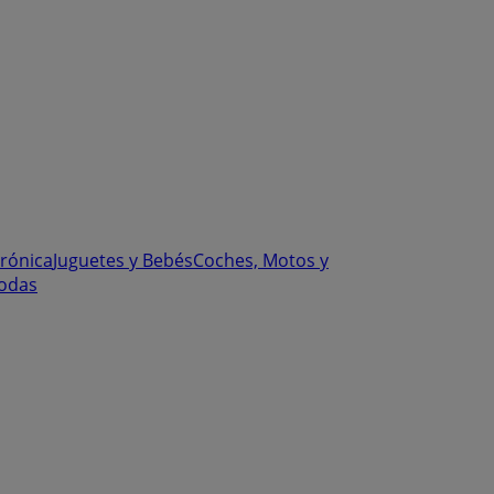
trónica
Juguetes y Bebés
Coches, Motos y
odas