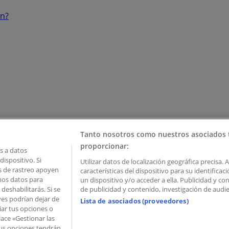
ón?
Tanto nosotros como nuestros asociados 
proporcionar:
 a datos
ispositivo. Si
Utilizar datos de localización geográfica precisa. 
as de rastreo apoyen
características del dispositivo para su identifica
mos datos para
un dispositivo y/o acceder a ella. Publicidad y c
deshabilitarás. Si se
de publicidad y contenido, investigación de audien
ves podrían dejar de
Lista de asociados (proveedores)
iar tus opciones o
lace «Gestionar las
 Palau de Mar – 08039 Barcelona, Spain
 Tus opciones tendrán