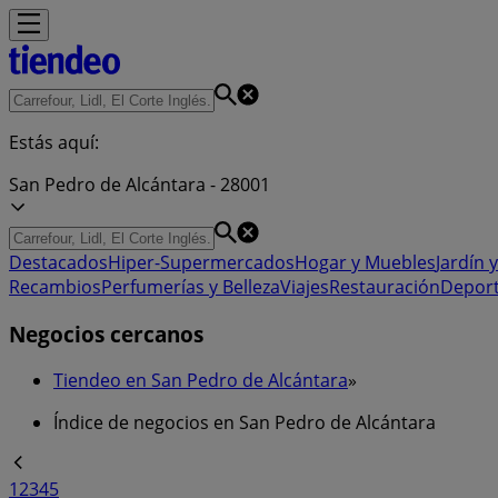
Estás aquí:
San Pedro de Alcántara - 28001
Destacados
Hiper-Supermercados
Hogar y Muebles
Jardín y
Recambios
Perfumerías y Belleza
Viajes
Restauración
Depor
Negocios cercanos
Tiendeo en San Pedro de Alcántara
»
Índice de negocios en San Pedro de Alcántara
1
2
3
4
5