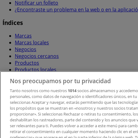
Notificar un folleto
¿Encontraste un problema en la web o en la aplicaci
Índices
Marcas
Marcas locales
Negocios
Negocios cercanos
Productos
Productos locales
Ciudades
Nos preocupamos por tu privacidad
Descargar la APP Tiendeo
Tanto nosotros como nuestros
1014
socios almacenamos y accedemos
personales, como datos de navegación o identificadores únicos, en tu d
seleccionas Aceptar y navegar, estarás permitiendo que las tecnologí
los propósitos que se muestran en «nosotros y nuestros socios trata
proporcionar». Si seleccionas Rechazar o retiras tu consentimiento, los 
deshabilitan los rastreadores, parte del contenido y los anuncios que 
ser relevantes para ti. Puedes volver a acceder a este menú para camb
retirar el consentimiento en cualquier momento haciendo clic en el en
Copyright © Tiendeo ® 2026 · Shopfully Marketing S.L.U. –
preferencias» que aparece en el en la parte inferior de la página web.