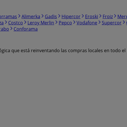
orramas
Alimerka
Gadis
Hipercor
Eroski
Froiz
Mer
za
Costco
Leroy Merlin
Pepco
Vodafone
Supercor
rabo
Conforama
ógica que está reinventando las compras locales en todo e