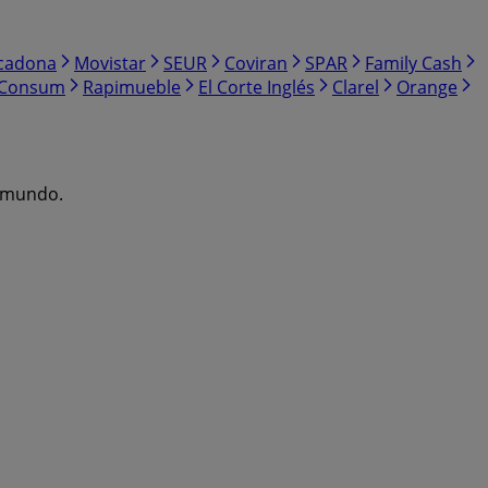
cadona
Movistar
SEUR
Coviran
SPAR
Family Cash
Consum
Rapimueble
El Corte Inglés
Clarel
Orange
l mundo.