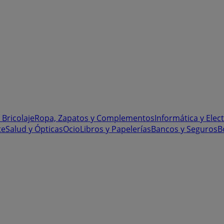
 Bricolaje
Ropa, Zapatos y Complementos
Informática y Elec
te
Salud y Ópticas
Ocio
Libros y Papelerías
Bancos y Seguros
B