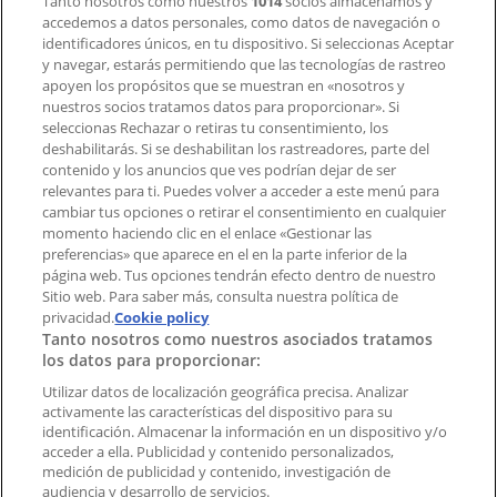
Tanto nosotros como nuestros
1014
socios almacenamos y
accedemos a datos personales, como datos de navegación o
Contacto comercial y de marketing
identificadores únicos, en tu dispositivo. Si seleccionas Aceptar
Tienda mal colocada en el mapa
y navegar, estarás permitiendo que las tecnologías de rastreo
Notificar un folleto
apoyen los propósitos que se muestran en «nosotros y
¿Encontraste un problema en la web o en la
nuestros socios tratamos datos para proporcionar». Si
aplicación?
seleccionas Rechazar o retiras tu consentimiento, los
deshabilitarás. Si se deshabilitan los rastreadores, parte del
contenido y los anuncios que ves podrían dejar de ser
Índices
relevantes para ti. Puedes volver a acceder a este menú para
cambiar tus opciones o retirar el consentimiento en cualquier
momento haciendo clic en el enlace «Gestionar las
preferencias» que aparece en el en la parte inferior de la
Marcas
página web. Tus opciones tendrán efecto dentro de nuestro
Marcas locales
Sitio web. Para saber más, consulta nuestra política de
Negocios
privacidad.
Cookie policy
Tanto nosotros como nuestros asociados tratamos
Negocios cercanos
los datos para proporcionar:
Productos
Productos locales
Utilizar datos de localización geográfica precisa. Analizar
activamente las características del dispositivo para su
Ciudades
identificación. Almacenar la información en un dispositivo y/o
acceder a ella. Publicidad y contenido personalizados,
Descargar la APP Tiendeo
medición de publicidad y contenido, investigación de
audiencia y desarrollo de servicios.