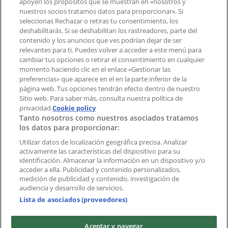
apoyen los propósitos que se muestran en «nosotros y
¿Encontraste un problema en la web o en la
nuestros socios tratamos datos para proporcionar». Si
aplicación?
seleccionas Rechazar o retiras tu consentimiento, los
deshabilitarás. Si se deshabilitan los rastreadores, parte del
contenido y los anuncios que ves podrían dejar de ser
Índices
relevantes para ti. Puedes volver a acceder a este menú para
cambiar tus opciones o retirar el consentimiento en cualquier
momento haciendo clic en el enlace «Gestionar las
preferencias» que aparece en el en la parte inferior de la
Marcas
página web. Tus opciones tendrán efecto dentro de nuestro
Marcas locales
Sitio web. Para saber más, consulta nuestra política de
Negocios
privacidad.
Cookie policy
Tanto nosotros como nuestros asociados tratamos
Negocios cercanos
los datos para proporcionar:
Productos
Productos locales
Utilizar datos de localización geográfica precisa. Analizar
activamente las características del dispositivo para su
Ciudades
identificación. Almacenar la información en un dispositivo y/o
acceder a ella. Publicidad y contenido personalizados,
Descargar la APP Tiendeo
medición de publicidad y contenido, investigación de
audiencia y desarrollo de servicios.
Lista de asociados (proveedores)
Aceptar y navegar