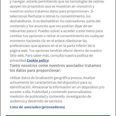
y navegar, estarás permitiendo que las tecnologías de rastreo
Notificar un folleto
apoyen los propósitos que se muestran en «nosotros y
¿Encontraste un problema en la web o en la
nuestros socios tratamos datos para proporcionar». Si
aplicación?
seleccionas Rechazar o retiras tu consentimiento, los
deshabilitarás. Si se deshabilitan los rastreadores, parte del
contenido y los anuncios que ves podrían dejar de ser
Índices
relevantes para ti. Puedes volver a acceder a este menú para
cambiar tus opciones o retirar el consentimiento en cualquier
momento haciendo clic en el enlace «Gestionar las
preferencias» que aparece en el en la parte inferior de la
Marcas
página web. Tus opciones tendrán efecto dentro de nuestro
Marcas locales
Sitio web. Para saber más, consulta nuestra política de
privacidad.
Cookie policy
Negocios
Tanto nosotros como nuestros asociados tratamos
Negocios cercanos
los datos para proporcionar:
Productos
Productos locales
Utilizar datos de localización geográfica precisa. Analizar
activamente las características del dispositivo para su
Ciudades
identificación. Almacenar la información en un dispositivo y/o
acceder a ella. Publicidad y contenido personalizados,
Descargar la APP Tiendeo
medición de publicidad y contenido, investigación de
audiencia y desarrollo de servicios.
Lista de asociados (proveedores)