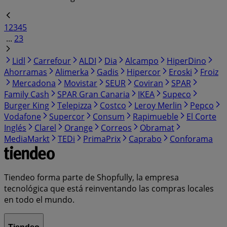
1
2
3
4
5
...
23
Lidl
Carrefour
ALDI
Dia
Alcampo
HiperDino
Ahorramas
Alimerka
Gadis
Hipercor
Eroski
Froiz
Mercadona
Movistar
SEUR
Coviran
SPAR
Family Cash
SPAR Gran Canaria
IKEA
Supeco
Burger King
Telepizza
Costco
Leroy Merlin
Pepco
Vodafone
Supercor
Consum
Rapimueble
El Corte
Inglés
Clarel
Orange
Correos
Obramat
MediaMarkt
TEDi
PrimaPrix
Caprabo
Conforama
Tiendeo forma parte de Shopfully, la empresa
tecnológica que está reinventando las compras locales
en todo el mundo.