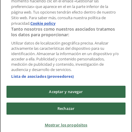
momento haciendo clic en el enlace «Gestionar las
preferencias» que aparece en el en la parte inferior de la
Marcas
página web. Tus opciones tendrán efecto dentro de nuestro
Marcas locales
Sitio web. Para saber más, consulta nuestra política de
privacidad.
Negocios
Cookie policy
Tanto nosotros como nuestros asociados tratamos
Negocios cercanos
los datos para proporcionar:
Productos
Productos locales
Utilizar datos de localización geográfica precisa. Analizar
activamente las características del dispositivo para su
Ciudades
identificación. Almacenar la información en un dispositivo y/o
acceder a ella. Publicidad y contenido personalizados,
Descargar la APP Tiendeo
medición de publicidad y contenido, investigación de
audiencia y desarrollo de servicios.
Lista de asociados (proveedores)
Aceptar y navegar
Copyright © Tiendeo ® 2026 · Shopfully Marketing S.L.U. –
Rechazar
Palau de Mar – 08039 Barcelona, Spain
Términos y condiciones
Política de privacidad
Mostrar los propósitos
Gestionar cookies