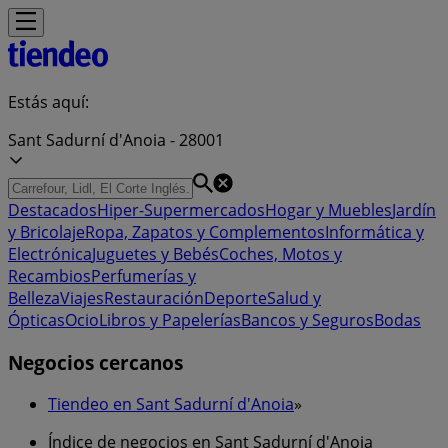
Estás aquí:
Sant Sadurní d'Anoia - 28001
Destacados
Hiper-Supermercados
Hogar y Muebles
Jardín
y Bricolaje
Ropa, Zapatos y Complementos
Informática y
Electrónica
Juguetes y Bebés
Coches, Motos y
Recambios
Perfumerías y
Belleza
Viajes
Restauración
Deporte
Salud y
Ópticas
Ocio
Libros y Papelerías
Bancos y Seguros
Bodas
Negocios cercanos
Tiendeo en Sant Sadurní d'Anoia
»
Índice de negocios en Sant Sadurní d'Anoia