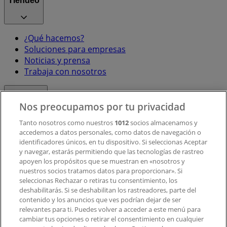
Tiendeo
¿Qué hacemos?
Soluciones para empresas
Noticias y prensa
Trabaja con nosotros
Contacto
Nos preocupamos por tu privacidad
Tanto nosotros como nuestros
1012
socios almacenamos y
accedemos a datos personales, como datos de navegación o
Contacto comercial y de marketing
identificadores únicos, en tu dispositivo. Si seleccionas Aceptar
Tienda mal colocada en el mapa
y navegar, estarás permitiendo que las tecnologías de rastreo
Notificar un folleto
apoyen los propósitos que se muestran en «nosotros y
¿Encontraste un problema en la web o en la
nuestros socios tratamos datos para proporcionar». Si
aplicación?
seleccionas Rechazar o retiras tu consentimiento, los
deshabilitarás. Si se deshabilitan los rastreadores, parte del
contenido y los anuncios que ves podrían dejar de ser
Índices
relevantes para ti. Puedes volver a acceder a este menú para
cambiar tus opciones o retirar el consentimiento en cualquier