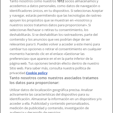
Tanto nosotros como nuestros
1012
socios almacenamos y
accedemos a datos personales, como datos de navegación o
Contacto comercial y de marketing
identificadores únicos, en tu dispositivo. Si seleccionas Aceptar
Tienda mal colocada en el mapa
y navegar, estarás permitiendo que las tecnologías de rastreo
Notificar un folleto
apoyen los propósitos que se muestran en «nosotros y
¿Encontraste un problema en la web o en la
nuestros socios tratamos datos para proporcionar». Si
aplicación?
seleccionas Rechazar o retiras tu consentimiento, los
deshabilitarás. Si se deshabilitan los rastreadores, parte del
contenido y los anuncios que ves podrían dejar de ser
Índices
relevantes para ti. Puedes volver a acceder a este menú para
cambiar tus opciones o retirar el consentimiento en cualquier
momento haciendo clic en el enlace «Gestionar las
preferencias» que aparece en el en la parte inferior de la
Marcas
página web. Tus opciones tendrán efecto dentro de nuestro
Marcas locales
Sitio web. Para saber más, consulta nuestra política de
Negocios
privacidad.
Cookie policy
Tanto nosotros como nuestros asociados tratamos
Negocios cercanos
los datos para proporcionar:
Productos
Productos locales
Utilizar datos de localización geográfica precisa. Analizar
activamente las características del dispositivo para su
Ciudades
identificación. Almacenar la información en un dispositivo y/o
acceder a ella. Publicidad y contenido personalizados,
Descargar la APP Tiendeo
medición de publicidad y contenido, investigación de
audiencia y desarrollo de servicios.