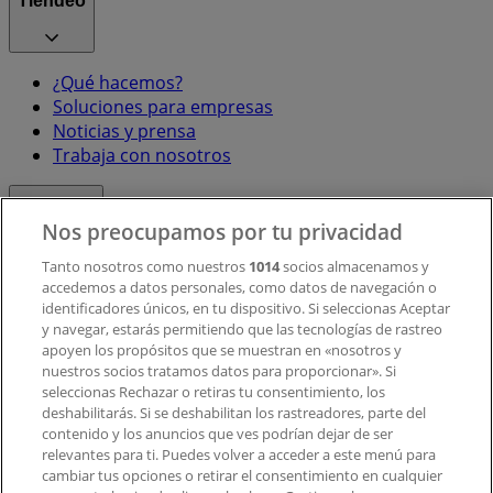
Tiendeo
¿Qué hacemos?
Soluciones para empresas
Noticias y prensa
Trabaja con nosotros
Contacto
Nos preocupamos por tu privacidad
Tanto nosotros como nuestros
1014
socios almacenamos y
accedemos a datos personales, como datos de navegación o
Contacto comercial y de marketing
identificadores únicos, en tu dispositivo. Si seleccionas Aceptar
Tienda mal colocada en el mapa
y navegar, estarás permitiendo que las tecnologías de rastreo
Notificar un folleto
apoyen los propósitos que se muestran en «nosotros y
¿Encontraste un problema en la web o en la
nuestros socios tratamos datos para proporcionar». Si
aplicación?
seleccionas Rechazar o retiras tu consentimiento, los
deshabilitarás. Si se deshabilitan los rastreadores, parte del
contenido y los anuncios que ves podrían dejar de ser
Índices
relevantes para ti. Puedes volver a acceder a este menú para
cambiar tus opciones o retirar el consentimiento en cualquier