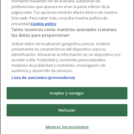
momento haciendo clic en el enlace «Gestionar las
preferencias» que aparece en el en la parte inferior de la
Marcas
página web. Tus opciones tendrán efecto dentro de nuestro
Marcas locales
Sitio web. Para saber más, consulta nuestra política de
privacidad.
Negocios
Cookie policy
Tanto nosotros como nuestros asociados tratamos
Negocios cercanos
los datos para proporcionar:
Productos
Productos locales
Utilizar datos de localización geográfica precisa. Analizar
activamente las características del dispositivo para su
Ciudades
identificación. Almacenar la información en un dispositivo y/o
acceder a ella. Publicidad y contenido personalizados,
Descargar la APP Tiendeo
medición de publicidad y contenido, investigación de
audiencia y desarrollo de servicios.
Lista de asociados (proveedores)
Aceptar y navegar
Copyright © Tiendeo ® 2026 · Shopfully Marketing S.L.U. –
Rechazar
Palau de Mar – 08039 Barcelona, Spain
Términos y condiciones
Política de privacidad
Mostrar los propósitos
Gestionar cookies