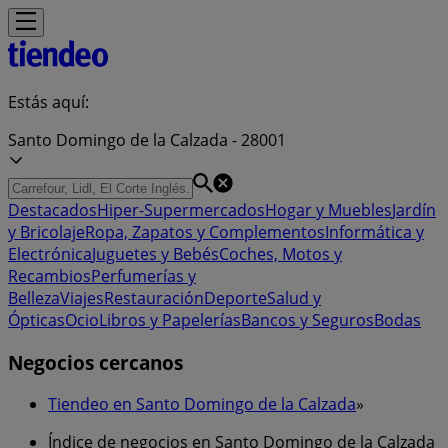
Estás aquí:
Santo Domingo de la Calzada - 28001
Destacados
Hiper-Supermercados
Hogar y Muebles
Jardín
y Bricolaje
Ropa, Zapatos y Complementos
Informática y
Electrónica
Juguetes y Bebés
Coches, Motos y
Recambios
Perfumerías y
Belleza
Viajes
Restauración
Deporte
Salud y
Ópticas
Ocio
Libros y Papelerías
Bancos y Seguros
Bodas
Negocios cercanos
Tiendeo en Santo Domingo de la Calzada
»
Índice de negocios en Santo Domingo de la Calzada