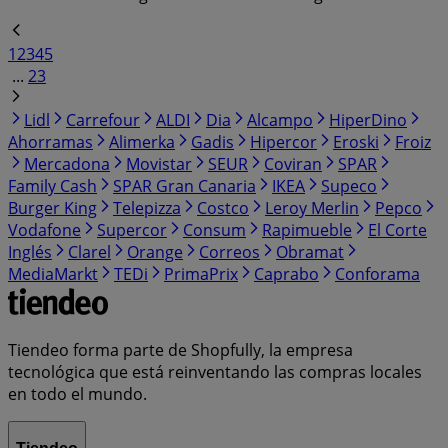
1
2
3
4
5
...
23
Lidl
Carrefour
ALDI
Dia
Alcampo
HiperDino
Ahorramas
Alimerka
Gadis
Hipercor
Eroski
Froiz
Mercadona
Movistar
SEUR
Coviran
SPAR
Family Cash
SPAR Gran Canaria
IKEA
Supeco
Burger King
Telepizza
Costco
Leroy Merlin
Pepco
Vodafone
Supercor
Consum
Rapimueble
El Corte
Inglés
Clarel
Orange
Correos
Obramat
MediaMarkt
TEDi
PrimaPrix
Caprabo
Conforama
Tiendeo forma parte de Shopfully, la empresa
tecnológica que está reinventando las compras locales
en todo el mundo.