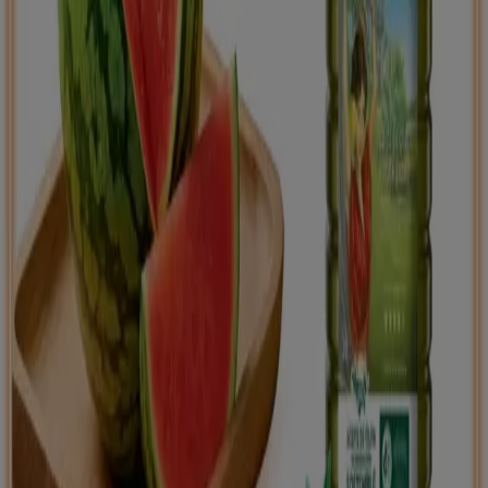
Tiendeo international
España
Italia
United Kingdom
México
Brasil
Colombia
Argentina
France
United States
Nederland
Deutschland
Perú
Chile
Portugal
Australia
Türkiye
Polska
Norge
Österreich
Sverige
Ecuador
Singapore
South Africa
Canada
Danmark
Suomi
日本
Ελλάδα
한국
Belgique
Schweiz
United Arab Emirates
România
Maroc
Ceská republika
Slovenská republika
Magyarország
България
Publicidad