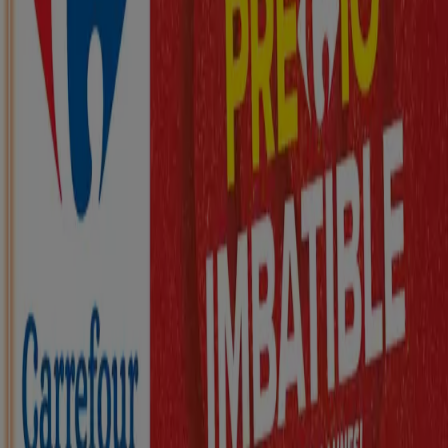
la Calzada
Nuevo
ZEEMAN
Ha llegado nuestra nueva colección
infantil
Caduca el 21/8
Santo Domingo de la Calzada
Nuevo
KIK
Más diversión en el cole
Caduca el 16/8
Santo Domingo de la Calzada