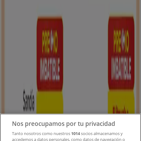
Tiendeo forma parte de Shopfully, la empresa
tecnológica que está reinventando las compras locales
en todo el mundo.
Tiendeo
¿Qué hacemos?
Soluciones para empresas
Noticias y prensa
Trabaja con nosotros
Contacto
Nos preocupamos por tu privacidad
Tanto nosotros como nuestros
1014
socios almacenamos y
accedemos a datos personales, como datos de navegación o