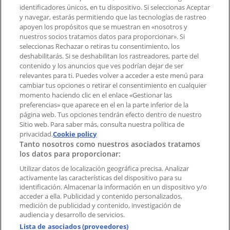
Contacto comercial y de marketing
identificadores únicos, en tu dispositivo. Si seleccionas Aceptar
Tienda mal colocada en el mapa
y navegar, estarás permitiendo que las tecnologías de rastreo
Notificar un folleto
apoyen los propósitos que se muestran en «nosotros y
¿Encontraste un problema en la web o en la
nuestros socios tratamos datos para proporcionar». Si
aplicación?
seleccionas Rechazar o retiras tu consentimiento, los
deshabilitarás. Si se deshabilitan los rastreadores, parte del
contenido y los anuncios que ves podrían dejar de ser
Índices
relevantes para ti. Puedes volver a acceder a este menú para
cambiar tus opciones o retirar el consentimiento en cualquier
momento haciendo clic en el enlace «Gestionar las
preferencias» que aparece en el en la parte inferior de la
Marcas
página web. Tus opciones tendrán efecto dentro de nuestro
Marcas locales
Sitio web. Para saber más, consulta nuestra política de
Negocios
privacidad.
Cookie policy
Tanto nosotros como nuestros asociados tratamos
Negocios cercanos
los datos para proporcionar:
Productos
Productos locales
Utilizar datos de localización geográfica precisa. Analizar
activamente las características del dispositivo para su
Ciudades
identificación. Almacenar la información en un dispositivo y/o
acceder a ella. Publicidad y contenido personalizados,
Descargar la APP Tiendeo
medición de publicidad y contenido, investigación de
audiencia y desarrollo de servicios.
Lista de asociados (proveedores)