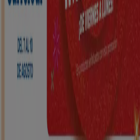
Nuevo
HiperDino
Ofertas que vuelan desde el 7 de agosto
Caduca el 10/8
Santo Domingo de la Calzada
Nuevo
Carrefour
REGIONAL (Articulos locales de
Alimentación, dulces, bebidas)
Caduca el 25/8
Santo Domingo de la Calzada
Nuevo