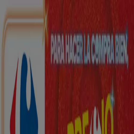
Estás aquí:
Santo Domingo de la Calzada - 28001
Destacados
Hiper-Supermercados
Hogar y Muebles
Jardín
y Bricolaje
Ropa, Zapatos y Complementos
Informática y
Electrónica
Juguetes y Bebés
Coches, Motos y
Recambios
Perfumerías y
Belleza
Viajes
Restauración
Deporte
Salud y
Ópticas
Ocio
Libros y Papelerías
Bancos y Seguros
Bodas
Publicidad
Top catálogos en Santo Domingo de