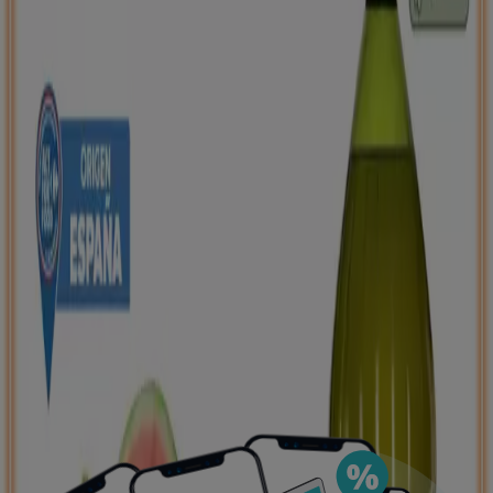
Puedes encontrar las mejores ofertas de los
negocios más cercanos, guardarlas y crear tu lista
de ahorro, todo desde tu celular.
DESCARGA LA APLICACIÓN
Publicidad