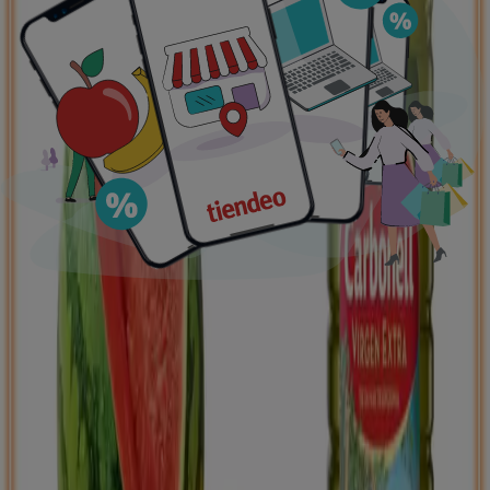
Ofertas destacadas
supermercados
jardín y bricolaje
Freidora de aire
patinete
eléctrico
viajes
aceite de oliva
comida
asiática
aguacates
bomba de agua
Tiendeo en tu ciudad
Madrid
Barcelona
Valencia
Sevilla
Zaragoza
Málaga
Palma de Mallorca
Bilbao
Alicante
Murcia
Las Palmas de Gran Canaria
Córdoba
Valladolid
A
Coruña
Vigo
Granada
Ver más ciudades
Descargar la APP