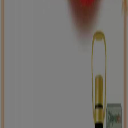
ToysRus
Back to school -20%
Caduca el 31/8
Santo Domingo de la Calzada
Nuevo
Carrefour
PRECIO IMBATIBLE
Caduca el 10/8
Santo Domingo de la Calzada
Ahorrar es aún más fácil con la aplicación.