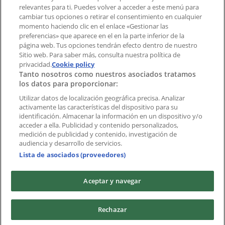
Índices
relevantes para ti. Puedes volver a acceder a este menú para
cambiar tus opciones o retirar el consentimiento en cualquier
momento haciendo clic en el enlace «Gestionar las
preferencias» que aparece en el en la parte inferior de la
Marcas
página web. Tus opciones tendrán efecto dentro de nuestro
Marcas locales
Sitio web. Para saber más, consulta nuestra política de
Negocios
privacidad.
Cookie policy
Tanto nosotros como nuestros asociados tratamos
Negocios cercanos
los datos para proporcionar:
Productos
Productos locales
Utilizar datos de localización geográfica precisa. Analizar
activamente las características del dispositivo para su
Ciudades
identificación. Almacenar la información en un dispositivo y/o
acceder a ella. Publicidad y contenido personalizados,
Descargar la APP Tiendeo
medición de publicidad y contenido, investigación de
audiencia y desarrollo de servicios.
Lista de asociados (proveedores)
Aceptar y navegar
Copyright © Tiendeo ® 2026 · Shopfully Marketing S.L.U. –
Rechazar
Palau de Mar – 08039 Barcelona, Spain