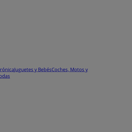
trónica
Juguetes y Bebés
Coches, Motos y
odas