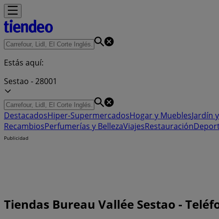
Estás aquí:
Sestao - 28001
Destacados
Hiper-Supermercados
Hogar y Muebles
Jardín y
Recambios
Perfumerías y Belleza
Viajes
Restauración
Depor
Publicidad
Tiendas Bureau Vallée Sestao - Teléf