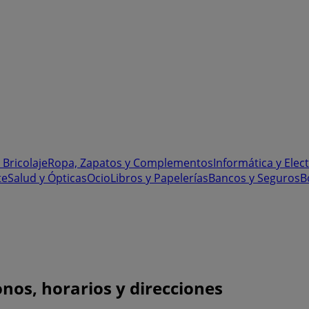
 Bricolaje
Ropa, Zapatos y Complementos
Informática y Elec
te
Salud y Ópticas
Ocio
Libros y Papelerías
Bancos y Seguros
B
onos, horarios y direcciones