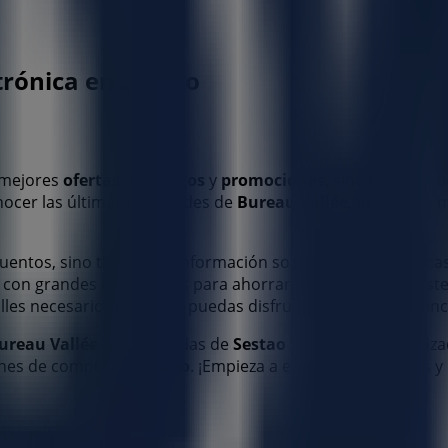
trónica en Sestao
s mejores
ofertas
,
catálogos
y
promociones
, sino también 
nocer las últimas novedades de
Bureau Vallée
, una de las 
uentos, sino también a información sobre las tiendas física
 con grandes descuentos para ahorrar en tus compras est
talles necesarios para que puedas disfrutar de una experie
ureau Vallée
en las tiendas de
Sestao
y mantente actualiza
iones de compra en
Sestao
. ¡Empieza a explorar las tiendas