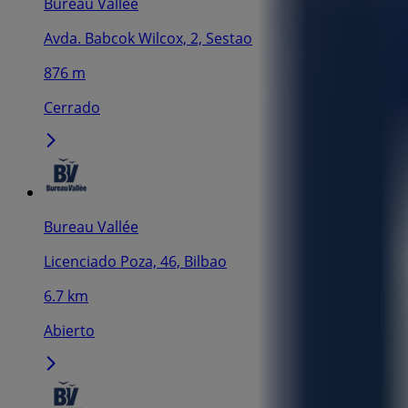
Bureau Vallée
Avda. Babcok Wilcox, 2, Sestao
876 m
Cerrado
Bureau Vallée
Licenciado Poza, 46, Bilbao
6.7 km
Abierto