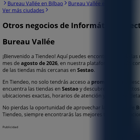
Bureau Vallée en Bilbao
Bureau Vallée en Basauri
Ver más ciudades
Otros negocios de Informática y Elec
Bureau Vallée
¡Bienvenido a Tiendeo! Aquí puedes encontrar no solo la
mes de
agosto de 2026
, en nuestra plataforma podrás co
de las tiendas más cercanas en
Sestao
.
En Tiendeo, no solo tendrás acceso a
promociones
y desc
encuentra las tiendas en
Sestao
y descubre los productos
ubicaciones exactas, horarios de atención y todos los de
No pierdas la oportunidad de aprovechar las
ofertas
de
B
Tiendeo, siempre encontrarás las mejores tiendas y opc
Publicidad