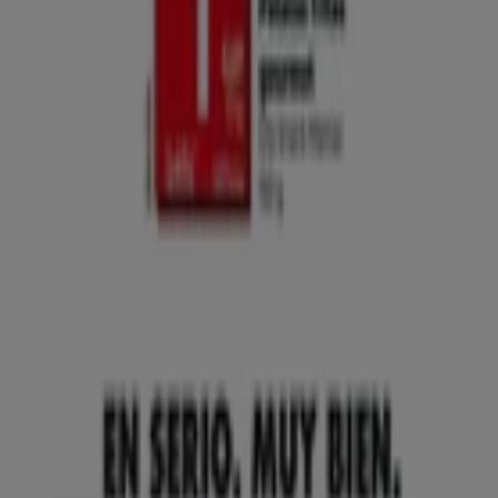
Tiendeo international
España
Italia
United Kingdom
México
Brasil
Colombia
Argentina
France
United States
Nederland
Deutschland
Perú
Chile
Portugal
Australia
Türkiye
Polska
Norge
Österreich
Sverige
Ecuador
Singapore
South Africa
Canada
Danmark
Suomi
日本
Ελλάδα
한국
Belgique
Schweiz
United Arab Emirates
România
Maroc
Ceská republika
Slovenská republika
Magyarország
България
Publicidad