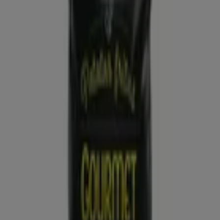
ALDI
Qué poco cuesta comprar bien
Caduca el 16/8
Sestao
Nuevo
Dia
Gran apertura Dia del 05/08 al 11/08
Caduca el 11/8
Sestao
Ahorrar es aún más fácil con la aplicación.