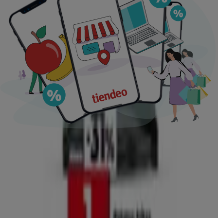
Ofertas destacadas
supermercados
jardín y bricolaje
Freidora de aire
patinete
eléctrico
viajes
aceite de oliva
comida
asiática
aguacates
bomba de agua
Tiendeo en tu ciudad
Madrid
Barcelona
Valencia
Sevilla
Zaragoza
Málaga
Palma de Mallorca
Bilbao
Alicante
Murcia
Las Palmas de Gran Canaria
Córdoba
Valladolid
A
Coruña
Vigo
Granada
Ver más ciudades
Descargar la APP