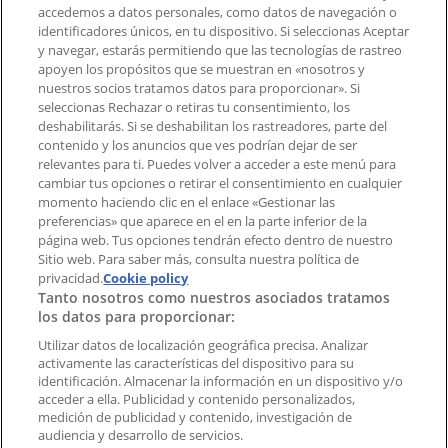
accedemos a datos personales, como datos de navegación o
Contacto comercial y de marketing
identificadores únicos, en tu dispositivo. Si seleccionas Aceptar
Tienda mal colocada en el mapa
y navegar, estarás permitiendo que las tecnologías de rastreo
Notificar un folleto
apoyen los propósitos que se muestran en «nosotros y
¿Encontraste un problema en la web o en la
nuestros socios tratamos datos para proporcionar». Si
aplicación?
seleccionas Rechazar o retiras tu consentimiento, los
deshabilitarás. Si se deshabilitan los rastreadores, parte del
contenido y los anuncios que ves podrían dejar de ser
Índices
relevantes para ti. Puedes volver a acceder a este menú para
cambiar tus opciones o retirar el consentimiento en cualquier
momento haciendo clic en el enlace «Gestionar las
preferencias» que aparece en el en la parte inferior de la
Marcas
página web. Tus opciones tendrán efecto dentro de nuestro
Marcas locales
Sitio web. Para saber más, consulta nuestra política de
Negocios
privacidad.
Cookie policy
Tanto nosotros como nuestros asociados tratamos
Negocios cercanos
los datos para proporcionar:
Productos
Productos locales
Utilizar datos de localización geográfica precisa. Analizar
activamente las características del dispositivo para su
Ciudades
identificación. Almacenar la información en un dispositivo y/o
acceder a ella. Publicidad y contenido personalizados,
Descargar la APP Tiendeo
medición de publicidad y contenido, investigación de
audiencia y desarrollo de servicios.