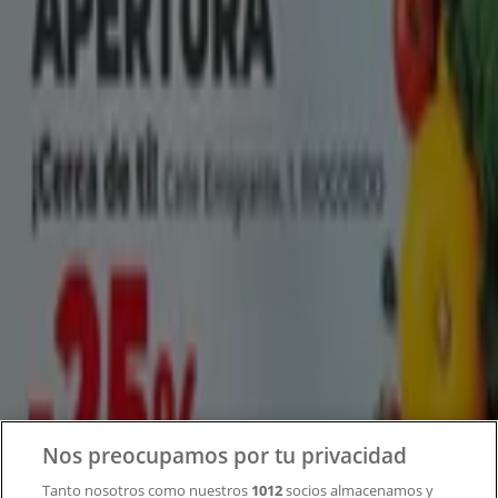
Tiendeo forma parte de Shopfully, la empresa
tecnológica que está reinventando las compras locales
en todo el mundo.
Tiendeo
¿Qué hacemos?
Soluciones para empresas
Noticias y prensa
Trabaja con nosotros
Contacto
Nos preocupamos por tu privacidad
Tanto nosotros como nuestros
1012
socios almacenamos y