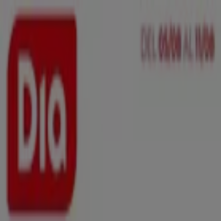
Estás aquí:
Sestao - 28001
Destacados
Hiper-Supermercados
Hogar y Muebles
Jardín
y Bricolaje
Ropa, Zapatos y Complementos
Informática y
Electrónica
Juguetes y Bebés
Coches, Motos y
Recambios
Perfumerías y
Belleza
Viajes
Restauración
Deporte
Salud y
Ópticas
Ocio
Libros y Papelerías
Bancos y Seguros
Bodas
Publicidad
Top catálogos en Sestao