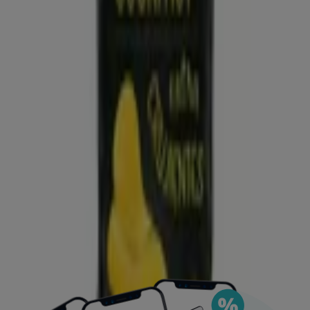
Puedes encontrar las mejores ofertas de los
negocios más cercanos, guardarlas y crear tu lista
de ahorro, todo desde tu celular.
DESCARGA LA APLICACIÓN
Ver más
Publicidad