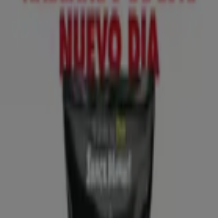
Lidl
№ 1 PRECIO - Ofertas válidas del 10/08 al
16/08
Caduca el 16/8
Sestao
Anticipado
Lidl
¡Bazar Lidl!- Ofertas válidas del 10/08 al
16/08
Caduca el 16/8
Sestao
Anticipado