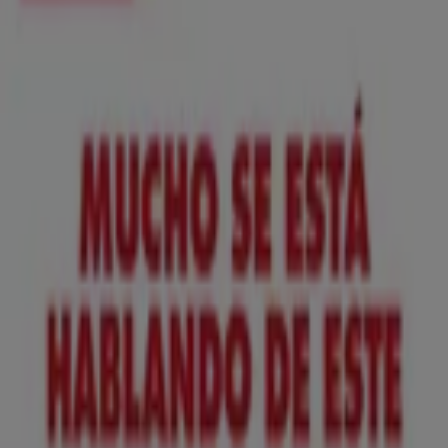
Nuevo
ToysRus
Back to school -20%
Caduca el 31/8
Sestao
Anticipado
Lidl
¡Bazar Lidl!- Ofertas válidas del 10/08 al
16/08
Caduca el 16/8
Sestao
Anticipado