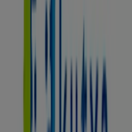
Otros negocios de Bancos y Seguros
en Sestao
Kutxa
Bienvenido a la tienda de
Kutxa
en Tiendeo, donde
podrás descubrir las mejores
ofertas
,
promociones
y
catálogos
de esta destacada marca del sector de
Bancos y Seguros
. Nuestra tienda física está ubicada en
Iberia, 16
,
Sestao
, y en ella encontrarás una amplia
gama de productos de calidad que te permitirán ahorrar
durante todo el
agosto de 2026
.
En Tiendeo te ofrecemos toda la información actualizada
sobre
Kutxa
, como los horarios de apertura, las ofertas
exclusivas y la ubicación exacta de la tienda en
Iberia, 16
.
Además, tendrás acceso a los últimos catálogos de
Kutxa
, donde podrás descubrir las promociones más
recientes y aprovechar grandes descuentos en
productos de
Bancos y Seguros
para tus compras en