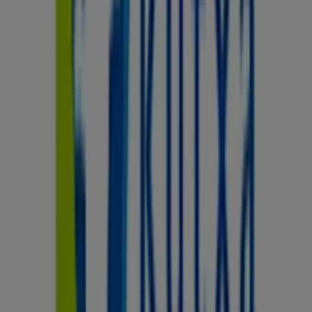
Sestao
.
No pierdas la oportunidad de visitar la tienda de
Kutxa
en
Iberia, 16
para disfrutar de una experiencia de
compra completa. Te invitamos a explorar las
promociones que tenemos para ti este
agosto
y
mantenerte informado de las mejores ofertas de
Kutxa
en
Sestao
. ¡Visítanos y empieza a ahorrar hoy mismo!
Más información de Kutxa
Ver otras tiendas de Kutxa en
Sestao
Publicidad