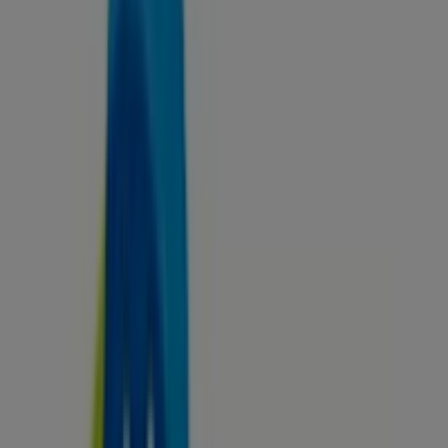
Tiendas más cercanas
Talleres Órbita Cepsa
C/ Marcos Grijalvo, 3, Sestao
246 m