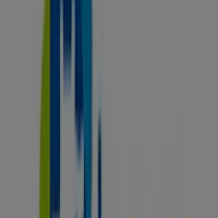
Estancos
Calle Marcos Grijalvo 18, Sestao
265 m
Cerrado
BM Supermercados
C/ Marcos Grijalvo, Nº 20, Sestao
300 m
Cerrado