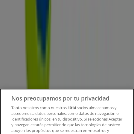
Tiendeo forma parte de Shopfully, la empresa
tecnológica que está reinventando las compras locales
en todo el mundo.
Tiendeo
¿Qué hacemos?
Soluciones para empresas
Noticias y prensa
Trabaja con nosotros
Contacto
Nos preocupamos por tu privacidad
Tanto nosotros como nuestros
1014
socios almacenamos y
accedemos a datos personales, como datos de navegación o
Contacto comercial y de marketing
identificadores únicos, en tu dispositivo. Si seleccionas Aceptar
Tienda mal colocada en el mapa
y navegar, estarás permitiendo que las tecnologías de rastreo
Notificar un folleto
apoyen los propósitos que se muestran en «nosotros y