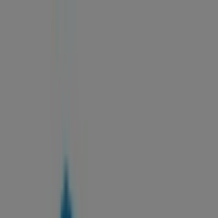
Estás aquí:
Sestao - 28001
Destacados
Hiper-Supermercados
Hogar y Muebles
Jardín
y Bricolaje
Ropa, Zapatos y Complementos
Informática y
Electrónica
Juguetes y Bebés
Coches, Motos y
Recambios
Perfumerías y
Belleza
Viajes
Restauración
Deporte
Salud y
Ópticas
Ocio
Libros y Papelerías
Bancos y Seguros
Bodas
Publicidad
Oficina Kutxa | Iberia, 16, Sestao -