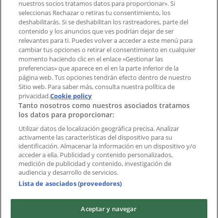
¿Encontraste un problema en la web o en la
nuestros socios tratamos datos para proporcionar». Si
aplicación?
seleccionas Rechazar o retiras tu consentimiento, los
deshabilitarás. Si se deshabilitan los rastreadores, parte del
contenido y los anuncios que ves podrían dejar de ser
Índices
relevantes para ti. Puedes volver a acceder a este menú para
cambiar tus opciones o retirar el consentimiento en cualquier
momento haciendo clic en el enlace «Gestionar las
preferencias» que aparece en el en la parte inferior de la
Marcas
página web. Tus opciones tendrán efecto dentro de nuestro
Marcas locales
Sitio web. Para saber más, consulta nuestra política de
Negocios
privacidad.
Cookie policy
Tanto nosotros como nuestros asociados tratamos
Negocios cercanos
los datos para proporcionar:
Productos
Productos locales
Utilizar datos de localización geográfica precisa. Analizar
activamente las características del dispositivo para su
Ciudades
identificación. Almacenar la información en un dispositivo y/o
acceder a ella. Publicidad y contenido personalizados,
Descargar la APP Tiendeo
medición de publicidad y contenido, investigación de
audiencia y desarrollo de servicios.
Lista de asociados (proveedores)
Aceptar y navegar