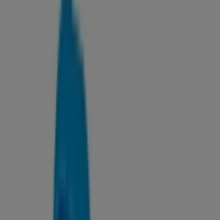
Horarios, teléfono y ofertas
Tiendeo en Sestao
»
Ofertas de Bancos y Seguros en Sestao
»
Kutxa en Sestao
»
Kutxa | Iberia, 16
Mapa
94.401.60.08
Mapa
94.401.60.08
Estamos a punto de publicar ofertas de Kutxa
Publicidad