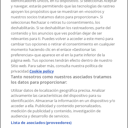
identificadores únicos, en tu dispositivo. Si seleccionas Aceptar
Tienda mal colocada en el mapa
y navegar, estarás permitiendo que las tecnologías de rastreo
Notificar un folleto
apoyen los propósitos que se muestran en «nosotros y
¿Encontraste un problema en la web o en la
nuestros socios tratamos datos para proporcionar». Si
aplicación?
seleccionas Rechazar o retiras tu consentimiento, los
deshabilitarás. Si se deshabilitan los rastreadores, parte del
contenido y los anuncios que ves podrían dejar de ser
Índices
relevantes para ti. Puedes volver a acceder a este menú para
cambiar tus opciones o retirar el consentimiento en cualquier
momento haciendo clic en el enlace «Gestionar las
preferencias» que aparece en el en la parte inferior de la
Marcas
página web. Tus opciones tendrán efecto dentro de nuestro
Marcas locales
Sitio web. Para saber más, consulta nuestra política de
Negocios
privacidad.
Cookie policy
Tanto nosotros como nuestros asociados tratamos
Negocios cercanos
los datos para proporcionar:
Productos
Productos locales
Utilizar datos de localización geográfica precisa. Analizar
activamente las características del dispositivo para su
Ciudades
identificación. Almacenar la información en un dispositivo y/o
acceder a ella. Publicidad y contenido personalizados,
Descargar la APP Tiendeo
medición de publicidad y contenido, investigación de
audiencia y desarrollo de servicios.
Lista de asociados (proveedores)