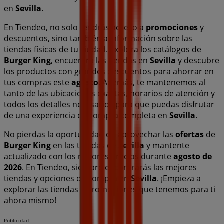
en
Sevilla
.
En Tiendeo, no solo tendrás acceso a
promociones
y
descuentos, sino también a información sobre las
tiendas físicas de tu ciudad. Explora los catálogos de
Burger King
, encuentra las tiendas en
Sevilla
y descubre
los productos con grandes descuentos para ahorrar en
tus compras este
agosto
. Además, te mantenemos al
tanto de las ubicaciones exactas, horarios de atención y
todos los detalles necesarios para que puedas disfrutar
de una experiencia de compra completa en
Sevilla
.
No pierdas la oportunidad de aprovechar las
ofertas
de
Burger King
en las tiendas de
Sevilla
y mantente
actualizado con los mejores precios durante
agosto de
2026
. En Tiendeo, siempre encontrarás las mejores
tiendas y opciones de compra en
Sevilla
. ¡Empieza a
explorar las tiendas y promociones que tenemos para ti
ahora mismo!
Publicidad