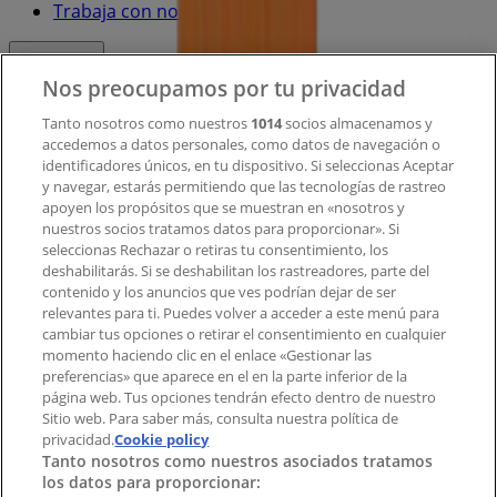
Trabaja con nosotros
Contacto
Nos preocupamos por tu privacidad
Tanto nosotros como nuestros
1014
socios almacenamos y
accedemos a datos personales, como datos de navegación o
Contacto comercial y de marketing
identificadores únicos, en tu dispositivo. Si seleccionas Aceptar
Tienda mal colocada en el mapa
y navegar, estarás permitiendo que las tecnologías de rastreo
Notificar un folleto
apoyen los propósitos que se muestran en «nosotros y
¿Encontraste un problema en la web o en la
nuestros socios tratamos datos para proporcionar». Si
aplicación?
seleccionas Rechazar o retiras tu consentimiento, los
deshabilitarás. Si se deshabilitan los rastreadores, parte del
contenido y los anuncios que ves podrían dejar de ser
Índices
relevantes para ti. Puedes volver a acceder a este menú para
cambiar tus opciones o retirar el consentimiento en cualquier
momento haciendo clic en el enlace «Gestionar las
preferencias» que aparece en el en la parte inferior de la
Marcas
página web. Tus opciones tendrán efecto dentro de nuestro
Marcas locales
Sitio web. Para saber más, consulta nuestra política de
Negocios
privacidad.
Cookie policy
Tanto nosotros como nuestros asociados tratamos
Negocios cercanos
los datos para proporcionar:
Productos