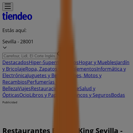
Estás aquí:
Sevilla - 28001
Destacados
Hiper-Supermercados
Hogar y Muebles
Jardín
y Bricolaje
Ropa, Zapatos y Complementos
Informática y
Electrónica
Juguetes y Bebés
Coches, Motos y
Recambios
Perfumerías y
Belleza
Viajes
Restauración
Deporte
Salud y
Ópticas
Ocio
Libros y Papelerías
Bancos y Seguros
Bodas
Publicidad
Restaurantes Burger King Sevilla -