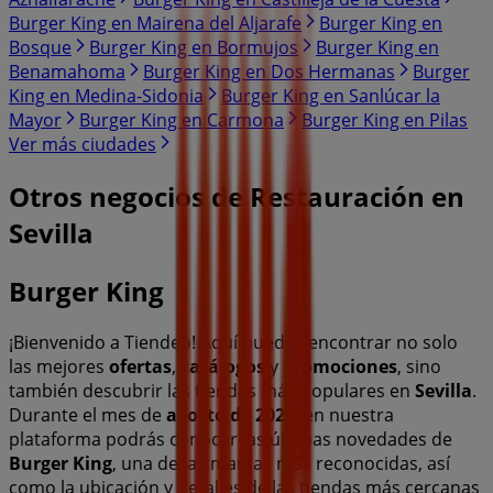
Burger King en Mairena del Aljarafe
Burger King en
Bosque
Burger King en Bormujos
Burger King en
Benamahoma
Burger King en Dos Hermanas
Burger
King en Medina-Sidonia
Burger King en Sanlúcar la
Mayor
Burger King en Carmona
Burger King en Pilas
Ver más ciudades
Otros negocios de Restauración en
Sevilla
Burger King
¡Bienvenido a Tiendeo! Aquí puedes encontrar no solo
las mejores
ofertas
,
catálogos
y
promociones
, sino
también descubrir las tiendas más populares en
Sevilla
.
Durante el mes de
agosto de 2026
, en nuestra
plataforma podrás conocer las últimas novedades de
Burger King
, una de las marcas más reconocidas, así
como la ubicación y detalles de las tiendas más cercanas