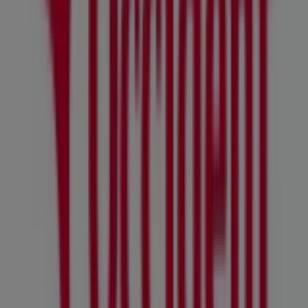
de las ubicaciones exactas, horarios de atención y todos
los detalles necesarios para que puedas disfrutar de una
experiencia de compra completa en
Soria
.
No pierdas la oportunidad de aprovechar las
ofertas
de
Occident
en las tiendas de
Soria
y mantente actualizado
con los mejores precios durante
agosto de 2026
. En
Tiendeo, siempre encontrarás las mejores tiendas y
opciones de compra en
Soria
. ¡Empieza a explorar las
tiendas y promociones que tenemos para ti ahora
mismo!
Publicidad