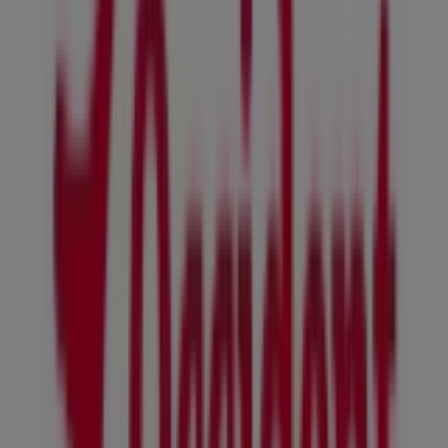
en Soria
Occident
¡Bienvenido a Tiendeo! Aquí puedes encontrar no solo
las mejores
ofertas
,
catálogos
y
promociones
, sino
también descubrir las tiendas más populares en
Soria
.
Durante el mes de
agosto de 2026
, en nuestra
plataforma podrás conocer las últimas novedades de
Occident
, una de las marcas más reconocidas, así como
la ubicación y detalles de las tiendas más cercanas en
Soria
.
En Tiendeo, no solo tendrás acceso a
promociones
y
descuentos, sino también a información sobre las
tiendas físicas de tu ciudad. Explora los catálogos de
Occident
, encuentra las tiendas en
Soria
y descubre los
productos con grandes descuentos para ahorrar en tus
compras este
agosto
. Además, te mantenemos al tanto