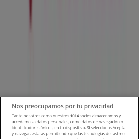
Tiendeo forma parte de Shopfully, la empresa
tecnológica que está reinventando las compras locales
en todo el mundo.
Tiendeo
¿Qué hacemos?
Soluciones para empresas
Noticias y prensa
Trabaja con nosotros
Contacto
Nos preocupamos por tu privacidad
Tanto nosotros como nuestros
1014
socios almacenamos y
accedemos a datos personales, como datos de navegación o
Contacto comercial y de marketing
identificadores únicos, en tu dispositivo. Si seleccionas Aceptar
Tienda mal colocada en el mapa
y navegar, estarás permitiendo que las tecnologías de rastreo
Notificar un folleto