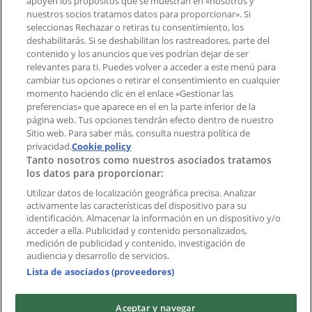
apoyen los propósitos que se muestran en «nosotros y
¿Encontraste un problema en la web o en la
nuestros socios tratamos datos para proporcionar». Si
aplicación?
seleccionas Rechazar o retiras tu consentimiento, los
deshabilitarás. Si se deshabilitan los rastreadores, parte del
contenido y los anuncios que ves podrían dejar de ser
Índices
relevantes para ti. Puedes volver a acceder a este menú para
cambiar tus opciones o retirar el consentimiento en cualquier
momento haciendo clic en el enlace «Gestionar las
preferencias» que aparece en el en la parte inferior de la
Marcas
página web. Tus opciones tendrán efecto dentro de nuestro
Marcas locales
Sitio web. Para saber más, consulta nuestra política de
Negocios
privacidad.
Cookie policy
Tanto nosotros como nuestros asociados tratamos
Negocios cercanos
los datos para proporcionar:
Productos
Productos locales
Utilizar datos de localización geográfica precisa. Analizar
activamente las características del dispositivo para su
Ciudades
identificación. Almacenar la información en un dispositivo y/o
acceder a ella. Publicidad y contenido personalizados,
Descargar la APP Tiendeo
medición de publicidad y contenido, investigación de
audiencia y desarrollo de servicios.
Lista de asociados (proveedores)
Aceptar y navegar