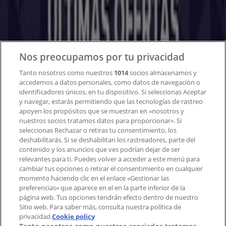
Noticias y prensa
Trabaja con nosotros
Contacto
Nos preocupamos por tu privacidad
Tanto nosotros como nuestros
1014
socios almacenamos y
accedemos a datos personales, como datos de navegación o
Contacto comercial y de marketing
identificadores únicos, en tu dispositivo. Si seleccionas Aceptar
Tienda mal colocada en el mapa
y navegar, estarás permitiendo que las tecnologías de rastreo
Notificar un folleto
apoyen los propósitos que se muestran en «nosotros y
¿Encontraste un problema en la web o en la
nuestros socios tratamos datos para proporcionar». Si
aplicación?
seleccionas Rechazar o retiras tu consentimiento, los
deshabilitarás. Si se deshabilitan los rastreadores, parte del
contenido y los anuncios que ves podrían dejar de ser
Índices
relevantes para ti. Puedes volver a acceder a este menú para
cambiar tus opciones o retirar el consentimiento en cualquier
momento haciendo clic en el enlace «Gestionar las
preferencias» que aparece en el en la parte inferior de la
Marcas
página web. Tus opciones tendrán efecto dentro de nuestro
Marcas locales
Sitio web. Para saber más, consulta nuestra política de
Negocios
privacidad.
Cookie policy