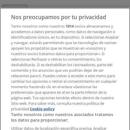
Contacto
Nos preocupamos por tu privacidad
Tanto nosotros como nuestros
1014
socios almacenamos y
accedemos a datos personales, como datos de navegación o
Contacto comercial y de marketing
identificadores únicos, en tu dispositivo. Si seleccionas Aceptar
Tienda mal colocada en el mapa
y navegar, estarás permitiendo que las tecnologías de rastreo
Notificar un folleto
apoyen los propósitos que se muestran en «nosotros y
¿Encontraste un problema en la web o en la
nuestros socios tratamos datos para proporcionar». Si
aplicación?
seleccionas Rechazar o retiras tu consentimiento, los
deshabilitarás. Si se deshabilitan los rastreadores, parte del
contenido y los anuncios que ves podrían dejar de ser
Índices
relevantes para ti. Puedes volver a acceder a este menú para
cambiar tus opciones o retirar el consentimiento en cualquier
momento haciendo clic en el enlace «Gestionar las
preferencias» que aparece en el en la parte inferior de la
Marcas
página web. Tus opciones tendrán efecto dentro de nuestro
Marcas locales
Sitio web. Para saber más, consulta nuestra política de
Negocios
privacidad.
Cookie policy
Tanto nosotros como nuestros asociados tratamos
Negocios cercanos
los datos para proporcionar:
Productos
Productos locales
Utilizar datos de localización geográfica precisa. Analizar