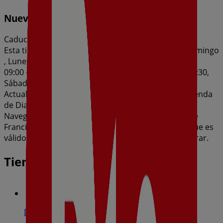
Nueva Calidad Dia del 05/08 al 11/08
Caduca el 11/8
Esta tienda de Dia tiene los siguientes horarios: Domingo
, Lunes 09:00 - 21:30, Martes 09:00 - 21:30, Miércoles
09:00 - 21:30, Jueves 09:00 - 21:30, Viernes 09:00 - 21:30,
Sábado 09:00 - 21:30
Actualmente hay 1 catálogos disponibles en esta tienda
de Dia.
Navega por el último catálogo de Dia en Avenida De
Francia, S/N Nueva Calidad Dia del 05/08 al 11/08 que es
válido del 5/8/2026 al 11/8/2026 y no pares de ahorrar.
Tiendas más cercanas
Dia