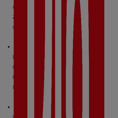
Avenida De Irlanda, S/N, Toledo
2.8 km
Abierto
Dia
Carretera Toledo, 18, Argés
6.8 km
Cerrado
Dia