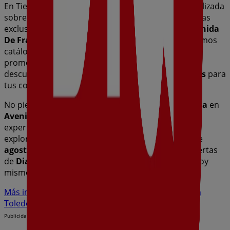
En Tiendeo te ofrecemos toda la información actualizada
sobre
Dia
, como los horarios de apertura, las ofertas
exclusivas y la ubicación exacta de la tienda en
Avenida
De Francia, S/N
. Además, tendrás acceso a los últimos
catálogos de
Dia
, donde podrás descubrir las
promociones más recientes y aprovechar grandes
descuentos en productos de
Hiper-Supermercados
para
tus compras en
Toledo
.
No pierdas la oportunidad de visitar la tienda de
Dia
en
Avenida De Francia, S/N
para disfrutar de una
experiencia de compra completa. Te invitamos a
explorar las promociones que tenemos para ti este
agosto
y mantenerte informado de las mejores ofertas
de
Dia
en
Toledo
. ¡Visítanos y empieza a ahorrar hoy
mismo!
Más información de Dia
Ver otras tiendas de Dia en
Toledo
Publicidad