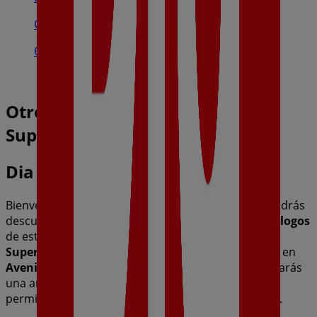
Calle Río Alberche, s/n., Toledo
6.8 km
Otros negocios de Hiper-
Supermercados en Toledo
Dia
Bienvenido a la tienda de
Dia
en Tiendeo, donde podrás
descubrir las mejores
ofertas
,
promociones
y
catálogos
de esta destacada marca del sector de
Hiper-
Supermercados
. Nuestra tienda física está ubicada en
Avenida De Francia, S/N
,
Toledo
, y en ella encontrarás
una amplia gama de productos de calidad que te
permitirán ahorrar durante todo el
agosto de 2026
.