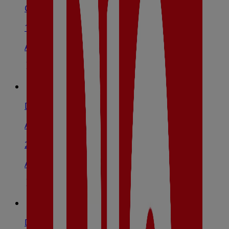
Calle Panamá, 4, Toledo
1.5 km
Abierto
Dia
Avenida De Francia, S/N, Toledo
2.6 km
Abierto
Dia