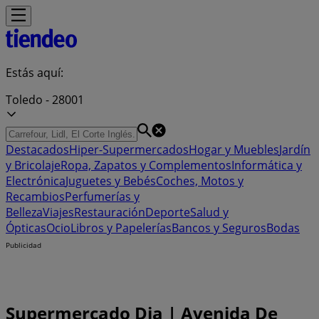
Estás aquí:
Toledo - 28001
Destacados
Hiper-Supermercados
Hogar y Muebles
Jardín
y Bricolaje
Ropa, Zapatos y Complementos
Informática y
Electrónica
Juguetes y Bebés
Coches, Motos y
Recambios
Perfumerías y
Belleza
Viajes
Restauración
Deporte
Salud y
Ópticas
Ocio
Libros y Papelerías
Bancos y Seguros
Bodas
Publicidad
Supermercado Dia | Avenida De