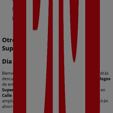
Calle Río Alberche, s/n., Toledo
6.8 km
Otros negocios de Hiper-
Supermercados en Toledo
Dia
Bienvenido a la tienda de
Dia
en Tiendeo, donde podrás
descubrir las mejores
ofertas
,
promociones
y
catálogos
de esta destacada marca del sector de
Hiper-
Supermercados
. Nuestra tienda física está ubicada en
Calle Panamá, 4
,
Toledo
, y en ella encontrarás una
amplia gama de productos de calidad que te permitirán
ahorrar durante todo el
agosto de 2026
.