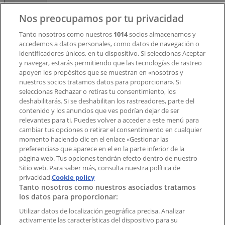
Contacto
Nos preocupamos por tu privacidad
Tanto nosotros como nuestros
1014
socios almacenamos y
accedemos a datos personales, como datos de navegación o
Contacto comercial y de marketing
identificadores únicos, en tu dispositivo. Si seleccionas Aceptar
Tienda mal colocada en el mapa
y navegar, estarás permitiendo que las tecnologías de rastreo
Notificar un folleto
apoyen los propósitos que se muestran en «nosotros y
¿Encontraste un problema en la web o en la
nuestros socios tratamos datos para proporcionar». Si
aplicación?
seleccionas Rechazar o retiras tu consentimiento, los
deshabilitarás. Si se deshabilitan los rastreadores, parte del
contenido y los anuncios que ves podrían dejar de ser
Índices
relevantes para ti. Puedes volver a acceder a este menú para
cambiar tus opciones o retirar el consentimiento en cualquier
momento haciendo clic en el enlace «Gestionar las
preferencias» que aparece en el en la parte inferior de la
Marcas
página web. Tus opciones tendrán efecto dentro de nuestro
Marcas locales
Sitio web. Para saber más, consulta nuestra política de
Negocios
privacidad.
Cookie policy
Tanto nosotros como nuestros asociados tratamos
Negocios cercanos
los datos para proporcionar:
Productos
Productos locales
Utilizar datos de localización geográfica precisa. Analizar
activamente las características del dispositivo para su
Ciudades