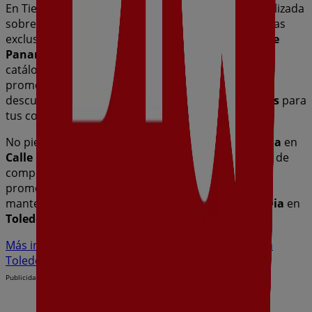
En Tiendeo te ofrecemos toda la información actualizada
sobre
Dia
, como los horarios de apertura, las ofertas
exclusivas y la ubicación exacta de la tienda en
Calle
Panamá, 4
. Además, tendrás acceso a los últimos
catálogos de
Dia
, donde podrás descubrir las
promociones más recientes y aprovechar grandes
descuentos en productos de
Hiper-Supermercados
para
tus compras en
Toledo
.
No pierdas la oportunidad de visitar la tienda de
Dia
en
Calle Panamá, 4
para disfrutar de una experiencia de
compra completa. Te invitamos a explorar las
promociones que tenemos para ti este
agosto
y
mantenerte informado de las mejores ofertas de
Dia
en
Toledo
. ¡Visítanos y empieza a ahorrar hoy mismo!
Más información de Dia
Ver otras tiendas de Dia en
Toledo
Publicidad