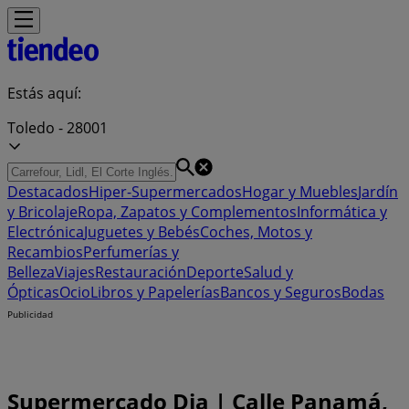
Estás aquí:
Toledo - 28001
Destacados
Hiper-Supermercados
Hogar y Muebles
Jardín
y Bricolaje
Ropa, Zapatos y Complementos
Informática y
Electrónica
Juguetes y Bebés
Coches, Motos y
Recambios
Perfumerías y
Belleza
Viajes
Restauración
Deporte
Salud y
Ópticas
Ocio
Libros y Papelerías
Bancos y Seguros
Bodas
Publicidad
Supermercado Dia | Calle Panamá,