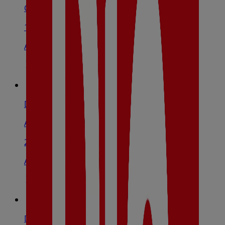
Calle Panamá, 4, Toledo
1.5 km
Abierto
Dia
Avenida De Francia, S/N, Toledo
2.6 km
Abierto
Dia