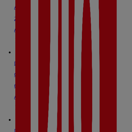
Avenida De Irlanda, S/N, Toledo
2.8 km
Abierto
Dia
Carretera Toledo, 18, Argés
6.8 km
Abierto
Dia