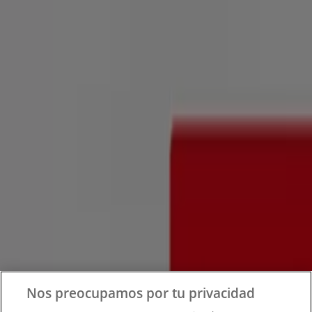
Tiendeo forma parte de Shopfully, la empresa
tecnológica que está reinventando las compras locales
en todo el mundo.
Tiendeo
¿Qué hacemos?
Soluciones para empresas
Noticias y prensa
Trabaja con nosotros
Contacto
Nos preocupamos por tu privacidad