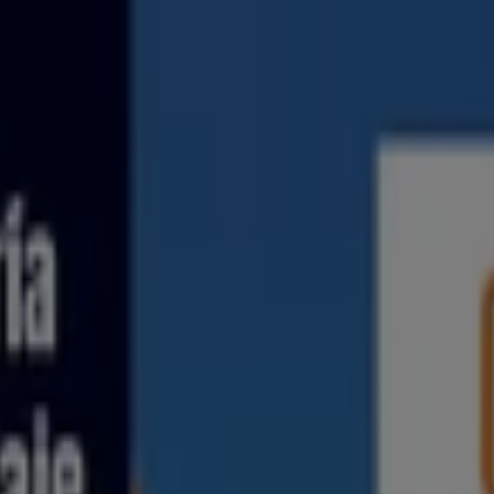
 Bricolaje
Ropa, Zapatos y Complementos
Informática y Elec
te
Salud y Ópticas
Ocio
Libros y Papelerías
Bancos y Seguros
B
olletos