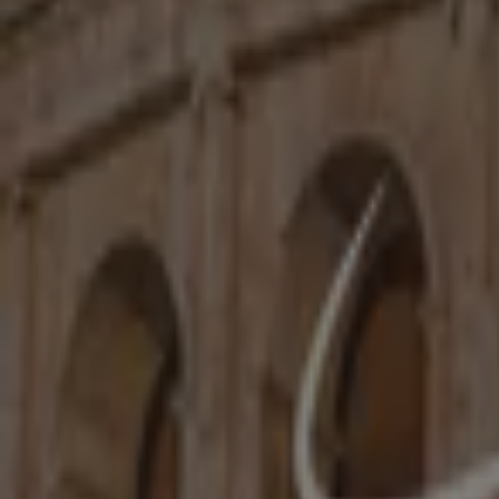
Rbla. Davallades, 17, Vic
128 m
Cadena88
C/. Virrei Avilés, 13 i 15 (Barri del Remei), Vic
878 m
Cadena88
Av. Pau Casals, 16-17, Calldetenes