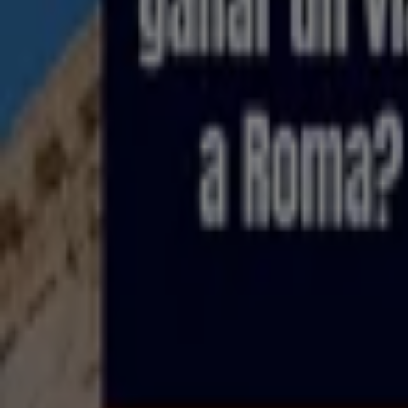
Seguir para obtener ofertas
Tiendeo en Vic
»
Ofertas de Jardín y Bricolaje en Vic
»
Cadena88 en Vic
Vistazo de las ofertas de Cadena88 e
Ofertas de Cadena88 en Vic:
1785
Catálogos con ofertas de Cadena88 en Vic:
2
Categoría:
Jardín y Bricolaje
Oferta más reciente:
28/5/2026