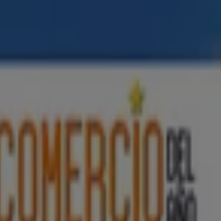
trónica
Juguetes y Bebés
Coches, Motos y
odas